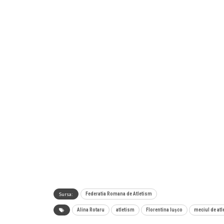
Sursa:
Federatia Romana de Atletism
Alina Rotaru
atletism
Florentina Iușco
meciul de atl