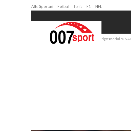
Alte Sporturi
Fotbal
Tenis
F1
NFL
Home
Atletism
Atletism: Europa a castigat meciul cu SUA