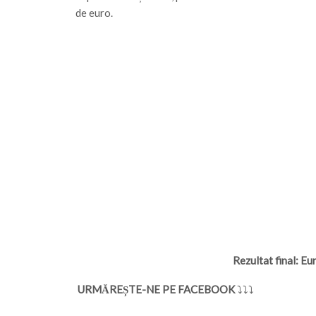
de euro.
Rezultat final: E
URMĂREȘTE-NE PE FACEBOOK
⤵⤵⤵