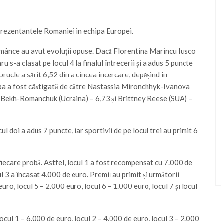
prezentantele Romaniei in echipa Europei.
românce au avut evoluții opuse. Dacă Florentina Marincu Iusco
ru s-a clasat pe locul 4 la finalul întrecerii și a adus 5 puncte
rucle a sărit 6,52 din a cincea încercare, depășind în
roba a fost câștigată de către Nastassia Mironchhyk-Ivanova
a Bekh-Romanchuk (Ucraina) – 6,73 și Brittney Reese (SUA) –
l doi a adus 7 puncte, iar sportivii de pe locul trei au primit 6
 fiecare probă. Astfel, locul 1 a fost recompensat cu 7.000 de
ul 3 a încasat 4.000 de euro. Premii au primit și următorii
 euro, locul 5 – 2.000 euro, locul 6 – 1.000 euro, locul 7 și locul
ocul 1 – 6.000 de euro, locul 2 – 4.000 de euro, locul 3 – 2.000