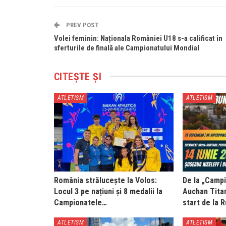
PREV POST
Volei feminin: Naționala României U18 s-a calificat în
sferturile de finală ale Campionatului Mondial
CITEȘTE ȘI
ATLETISM
ATLETISM
România strălucește la Volos:
De la „Campi
Locul 3 pe națiuni și 8 medalii la
Auchan Titan
Campionatele…
start de la 
ATLETISM
ATLETISM