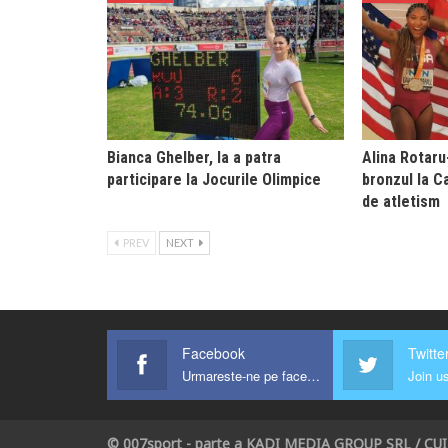
Bianca Ghelber, la a patra
Alina Rotaru
participare la Jocurile Olimpice
bronzul la 
de atletism
PREV
NEXT
Facebook
Twitte
Urmareste-ne pe facebook !
Join us
© 007sport - parte a KADI MEDIA GROUP SRL / CU