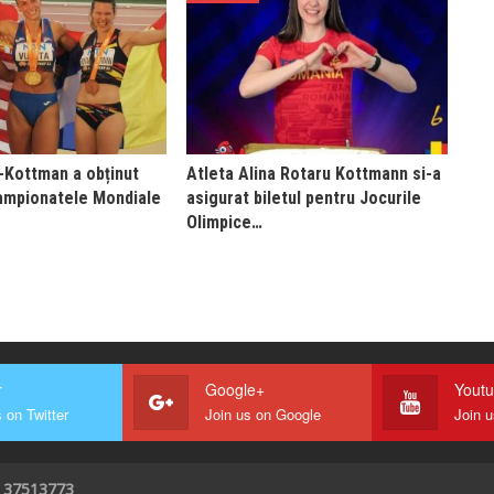
-Kottman a obținut
Atleta Alina Rotaru Kottmann si-a
Campionatele Mondiale
asigurat biletul pentru Jocurile
Olimpice…
r
Google+
Yout
 on Twitter
Join us on Google
Join 
I 37513773