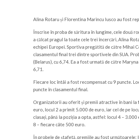
Alina Rotaru și Florentina Marincu Iusco au fost re
Înscrise în proba de săritura în lungime, cele două 
a călcat pragul la toate cele trei încercări, Alina Rota
echipei Europei. Sportiva pregătită de către Mihai Co
clasamentul final trei dintre sportivele din SUA. P
(Belarus), cu 6,74. Ea a fost urmată de către Maryn
6,71.
Fiecare loc întâi a fost recompensat cu 9 puncte. Locu
puncte în clasamentul final.
Organizatorii au oferit și premii atractive în bani la
euro, locul 2 a primit 5.000 de euro, iar cel de pe loc
clasați, până la poziția a opta, astfel: locul 4 – 3.000
8 – fiecare câte 500 euro.
În probele de ștafetă, premiile au fost următoarele: l