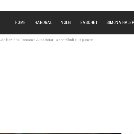
HOME
HANDBAL
VOLEI
BASCHET
SIMONA HALE
 de la Minsk. Romanca Alina Rotaru a contribuit cu 5 puncte