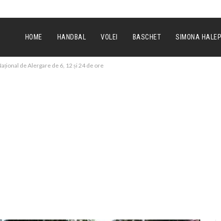
HOME
HANDBAL
VOLEI
BASCHET
SIMONA HALE
ațional de Alergare de 6, 12 și 24 de ore