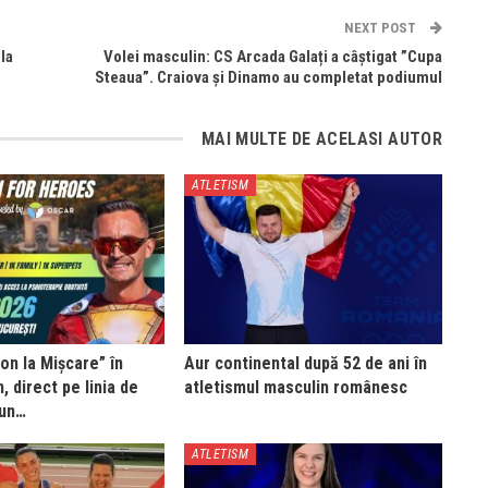
NEXT POST
la
Volei masculin: CS Arcada Galați a câștigat ”Cupa
Steaua”. Craiova și Dinamo au completat podiumul
MAI MULTE DE ACELASI AUTOR
ATLETISM
on la Mișcare” în
Aur continental după 52 de ani în
, direct pe linia de
atletismul masculin românesc
Run…
ATLETISM