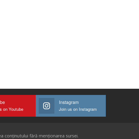
ube
Instagram
us on Youtube
Join us on Instagram
ea conținutului fără menționarea sursei.