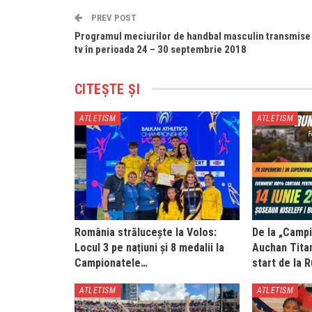
PREV POST
Programul meciurilor de handbal masculin transmise 
tv în perioada 24 – 30 septembrie 2018
CITEȘTE ȘI
ATLETISM
ATLETISM
România strălucește la Volos:
De la „Campi
Locul 3 pe națiuni și 8 medalii la
Auchan Titan
Campionatele…
start de la 
ATLETISM
ATLETISM