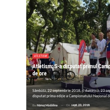
ATLETISM
Atletism: S-a disputat primul Camp
de ore
Sâmbătă, 22 septembrie 2018, și duminică, 23 sep
disputat prima ediție a Campionatului Național de
On
sept. 23, 2018
By
Nănuț Mădălina