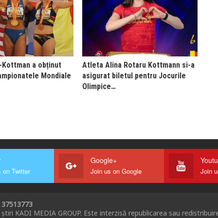
-Kottman a obținut
Atleta Alina Rotaru Kottmann si-a
Campionatele Mondiale
asigurat biletul pentru Jocurile
Olimpice…
r
Google+
Yout
 on Twitter
Join us on Google
Join 
I 37513773
 știri KADI MEDIA GROUP. Este interzisă republicarea sau redistribuir