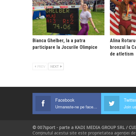
Bianca Ghelber, la a patra
Alina Rotaru
participare la Jocurile Olimpice
bronzul la 
de atletism
PREV
NEXT
Facebook
Twitte
Urmareste-ne pe facebook !
Join us
© 007sport - parte a KADI MEDIA GROUP SRL / CU
Conținutul acestui site este proprietatea agenției de