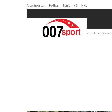
Alte Sporturi
Fotbal
Tenis
F1
NFL
Home
Atletism
Atletism: S-a disputat primul Campionat N