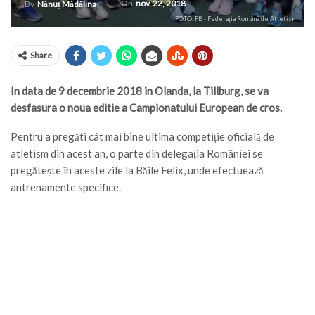
On
nov. 22, 2018
By
Nănuț Mădălina
FOTO: FB - Federaţia Română de Atletism
Share
In data de 9 decembrie 2018 in Olanda, la Tillburg, se va
desfasura o noua editie a Campionatului European de cros.
Pentru a pregăti cât mai bine ultima competiție oficială de
atletism din acest an, o parte din delegația României se
pregătește în aceste zile la Băile Felix, unde efectuează
antrenamente specifice.