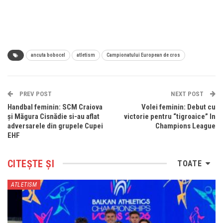
ancuta bobocel
atletism
Campionatului European de cros
PREV POST
NEXT POST
Handbal feminin: SCM Craiova
Volei feminin: Debut cu
şi Măgura Cisnădie si-au aflat
victorie pentru “tigroaice” In
adversarele din grupele Cupei
Champions League
EHF
CITEȘTE ȘI
TOATE
ATLETISM