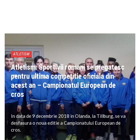
ATLETISM
Atletism: Sportivii romani se pregatesc
pentru ultima competitie oficiala din
acest an – Campionatul European de
cros
In data de 9 decembrie 2018 in Olanda, la Tillburg, se va
desfasura o noua editie a Campionatului European de
cros.