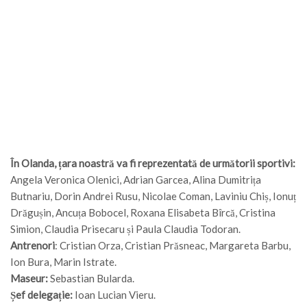
În Olanda, țara noastră va fi reprezentată de următorii sportivi:
Angela Veronica Olenici, Adrian Garcea, Alina Dumitrița
Butnariu, Dorin Andrei Rusu, Nicolae Coman, Laviniu Chiș, Ionuț
Drăgușin, Ancuța Bobocel, Roxana Elisabeta Bîrcă, Cristina
Simion, Claudia Prisecaru și Paula Claudia Todoran.
Antrenori
: Cristian Orza, Cristian Prăsneac, Margareta Barbu,
Ion Bura, Marin Istrate.
Maseur:
Sebastian Bularda.
Șef delegație:
Ioan Lucian Vieru.