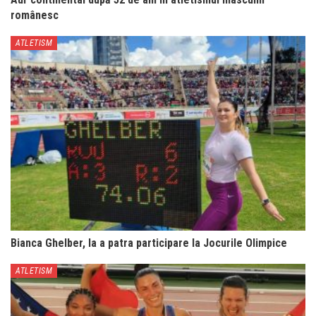
românesc
ATLETISM
Bianca Ghelber, la a patra participare la Jocurile Olimpice
ATLETISM