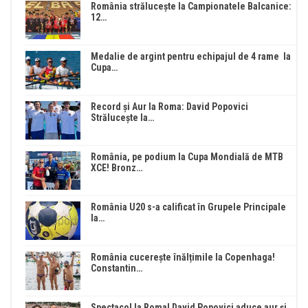
România strălucește la Campionatele Balcanice:
12…
Medalie de argint pentru echipajul de 4 rame la
Cupa…
Record și Aur la Roma: David Popovici
Strălucește la…
România, pe podium la Cupa Mondială de MTB
XCE! Bronz…
România U20 s-a calificat în Grupele Principale
la…
România cucerește înălțimile la Copenhaga!
Constantin…
Spectacol la Roma! David Popovici aduce aur și