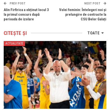
PREV POST
NEXT POST
Alin Firfirica a obținut locul 3
Volei feminin: Întelegeri noi și
la primul concurs după
prelungire de contracte la
perioada de izolare
CSU Belor Galați
CITEȘTE ȘI
TOATE
ACTUALITATE