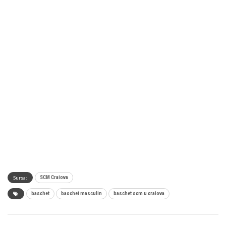
Sursa:
SCM Craiova
baschet
baschet masculin
baschet scm u craiova