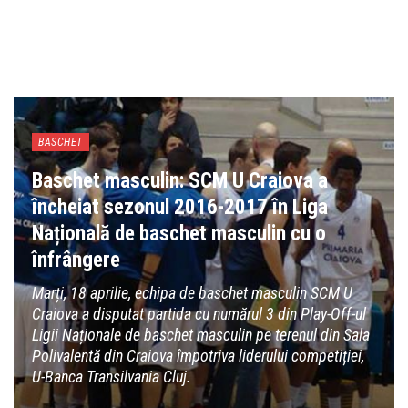
BASCHET
Baschet masculin: SCM U Craiova a
încheiat sezonul 2016-2017 în Liga
Națională de baschet masculin cu o
înfrângere
Marți, 18 aprilie, echipa de baschet masculin SCM U
Craiova a disputat partida cu numărul 3 din Play-Off-ul
Ligii Naționale de baschet masculin pe terenul din Sala
Polivalentă din Craiova împotriva liderului competiției,
U-Banca Transilvania Cluj.