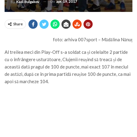
On
apr. 19, 2017
By
Kadi Bulgakov
Share
foto: arhiva 007sport – Mădălina Nănuț
Al treilea meci din Play-Off s-a soldat ca și celelalte 2 partide
cu o înfrângere usturătoare, Clujenii reușind să treacă și de
această dată pragul de 100 de puncte, mai exact 107 în meciul
de astăzi, după ce în prima partidă reușise 100 de puncte, ca mai
apoi să marcheze 104.