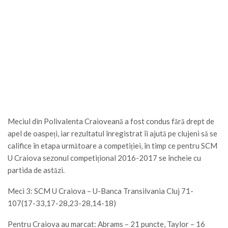
Meciul din Polivalenta Craioveană a fost condus fără drept de
apel de oaspeți, iar rezultatul înregistrat îi ajută pe clujeni să se
califice în etapa următoare a competiției, în timp ce pentru SCM
U Craiova sezonul competițional 2016-2017 se încheie cu
partida de astăzi.
Meci 3: SCM U Craiova – U-Banca Transilvania Cluj 71-
107(17-33,17-28,23-28,14-18)
Pentru Craiova au marcat: Abrams – 21 puncte, Taylor – 16