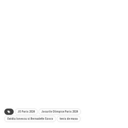
JO Paris 2024
Jocurile Olimpice Paris 2024
Ovidiu Ionescu si Bernadette Szocs
tenis de masa