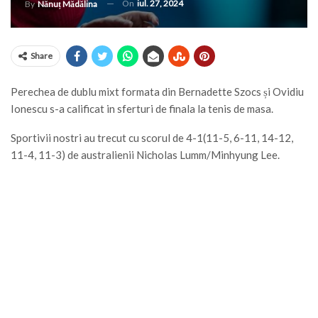
On
iul. 27, 2024
By
Nănuț Mădălina
Share
Perechea de dublu mixt formata din Bernadette Szocs și Ovidiu
Ionescu s-a calificat in sferturi de finala la tenis de masa.
Sportivii nostri au trecut cu scorul de 4-1(11-5, 6-11, 14-12,
11-4, 11-3) de australienii Nicholas Lumm/Minhyung Lee.