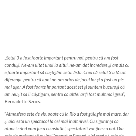
„
Setul 3 a fost foarte important pentru noi, pentru că am fost
conduşi. Ne-am uitat unul la altul, ne-am dat încredere şi am zis că
e foarte important să câştigăm setul ăsta. Cred că setul 3 a făcut
diferenţa, pentru că apoi ne-am prins de jocul lor şi a fost un pic
mai uşor. A fost foarte important acest set şi suntem bucuroşi că
am reuşit să îl câştigăm, pentru că altfel ar fi fost mult mai greu
”,
Bernadette Szocs.
”
Atmosfera este de vis, poate că la Rio a fost gălăgie mai mare, dar
şi aici este un spectacol la cel mai înalt nivel. Cu siguranţă că
atunci când vom juca cu asiatici, spectatorii vor ţine cu noi. Dar
este de preferat să nu joci împotriva Franţei, aici cred că este de