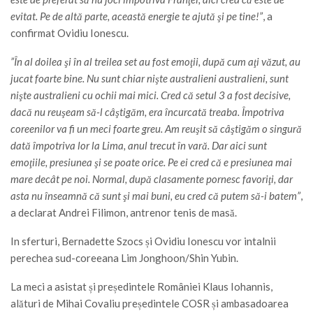
evitat. Pe de altă parte, această energie te ajută şi pe tine!”
, a
confirmat Ovidiu Ionescu.
”În al doilea şi în al treilea set au fost emoţii, după cum aţi văzut, au
jucat foarte bine. Nu sunt chiar nişte australieni australieni, sunt
nişte australieni cu ochii mai mici. Cred că setul 3 a fost decisive,
dacă nu reuşeam să-l câştigăm, era încurcată treaba. Împotriva
coreenilor va fi un meci foarte greu. Am reuşit să câştigăm o singură
dată împotriva lor la Lima, anul trecut în vară. Dar aici sunt
emoţiile, presiunea şi se poate orice. Pe ei cred că e presiunea mai
mare decât pe noi. Normal, după clasamente pornesc favoriţi, dar
asta nu înseamnă că sunt şi mai buni, eu cred că putem să-i batem”
,
a declarat Andrei Filimon, antrenor tenis de masă.
In sferturi, Bernadette Szocs și Ovidiu Ionescu vor intalnii
perechea sud-coreeana Lim Jonghoon/Shin Yubin.
La meci a asistat și președintele României Klaus Iohannis,
alături de Mihai Covaliu președintele COSR și ambasadoarea