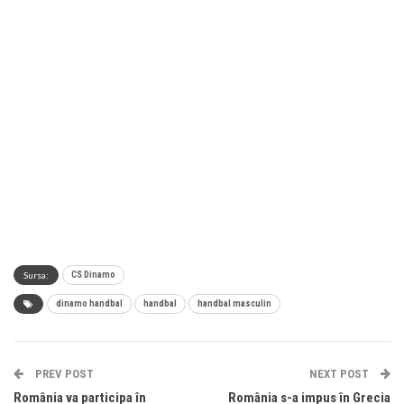
Sursa:
CS Dinamo
dinamo handbal
handbal
handbal masculin
PREV POST
NEXT POST
România va participa în
România s-a impus în Grecia