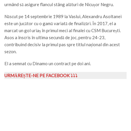
urmând să asigure flancul stâng alături de Nicușor Negru.
Născut pe 14 septembrie 1989 la Vaslui, Alexandru Asoltanei
este un jucător cu o gamă variată de finalizări. În 2017, el a
marcat un gol uriaș în primul meci al finalei cu CSM București.
Asos a înscris în ultima secundă de joc, pentru 24-23,
contribuind decisiv la primul pas spre titlul național din acest
sezon.
El a semnat cu Dinamo un contract pe doi ani.
URMĂREȘTE-NE PE FACEBOOK ⤵⤵⤵