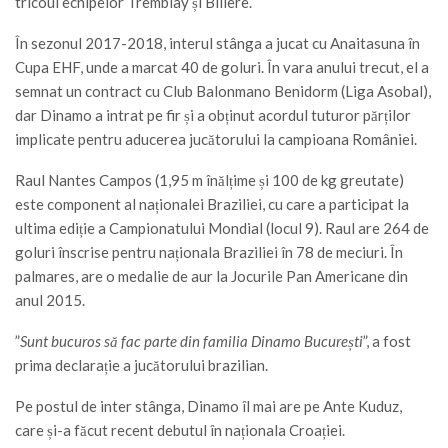
tricoul echipelor Tremblay și Billere.
În sezonul 2017-2018, interul stânga a jucat cu Anaitasuna în
Cupa EHF, unde a marcat 40 de goluri. În vara anului trecut, el a
semnat un contract cu Club Balonmano Benidorm (Liga Asobal),
dar Dinamo a intrat pe fir și a obținut acordul tuturor părților
implicate pentru aducerea jucătorului la campioana României.
Raul Nantes Campos (1,95 m înălțime și 100 de kg greutate)
este component al naționalei Braziliei, cu care a participat la
ultima ediție a Campionatului Mondial (locul 9). Raul are 264 de
goluri înscrise pentru naționala Braziliei în 78 de meciuri. În
palmares, are o medalie de aur la Jocurile Pan Americane din
anul 2015.
”
Sunt bucuros să fac parte din familia Dinamo București
”, a fost
prima declarație a jucătorului brazilian.
Pe postul de inter stânga, Dinamo îl mai are pe Ante Kuduz,
care și-a făcut recent debutul în naționala Croației.