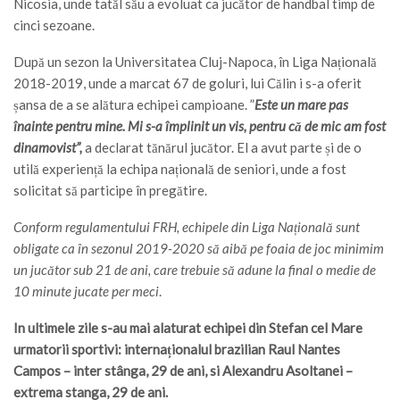
Nicosia, unde tatăl său a evoluat ca jucător de handbal timp de
cinci sezoane.
După un sezon la Universitatea Cluj-Napoca, în Liga Națională
2018-2019, unde a marcat 67 de goluri, lui Călin i s-a oferit
șansa de a se alătura echipei campioane. ”
Este un mare pas
înainte pentru mine. Mi s-a împlinit un vis, pentru că de mic am fost
dinamovist”,
a declarat tănărul jucător. El a avut parte și de o
utilă experiență la echipa națională de seniori, unde a fost
solicitat să participe în pregătire.
Conform regulamentului FRH, echipele din Liga Națională sunt
obligate ca în sezonul 2019-2020 să aibă pe foaia de joc minimim
un jucător sub 21 de ani, care trebuie să adune la final o medie de
10 minute jucate per meci
.
In ultimele zile s-au mai alaturat echipei din Stefan cel Mare
urmatorii sportivi: internaționalul brazilian Raul Nantes
Campos – inter stânga, 29 de ani, si Alexandru Asoltanei –
extrema stanga, 29 de ani.