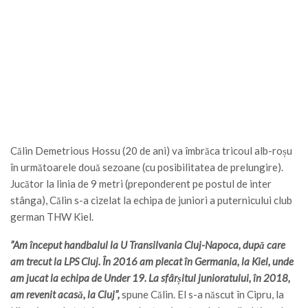
Călin Demetrious Hossu (20 de ani) va îmbrăca tricoul alb-roșu
în următoarele două sezoane (cu posibilitatea de prelungire).
Jucător la linia de 9 metri (preponderent pe postul de inter
stânga), Călin s-a cizelat la echipa de juniori a puternicului club
german THW Kiel.
”Am început handbalul la U Transilvania Cluj-Napoca, după care
am trecut la LPS Cluj. În 2016 am plecat în Germania, la Kiel, unde
am jucat la echipa de Under 19. La sfârșitul junioratului, în 2018,
am revenit acasă, la Cluj”,
spune Călin. El s-a născut în Cipru, la