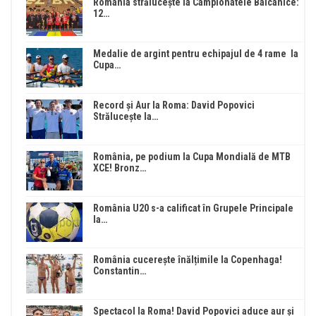
România strălucește la Campionatele Balcanice:
12…
Medalie de argint pentru echipajul de 4 rame la
Cupa…
Record și Aur la Roma: David Popovici
Strălucește la…
România, pe podium la Cupa Mondială de MTB
XCE! Bronz…
România U20 s-a calificat în Grupele Principale
la…
România cucerește înălțimile la Copenhaga!
Constantin…
Spectacol la Roma! David Popovici aduce aur și