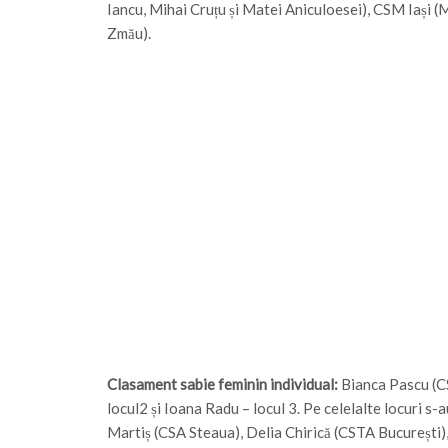
Iancu, Mihai Cruțu și Matei Aniculoesei), CSM Iași 
Zmău).
Clasament sabie feminin individual:
Bianca Pascu (CS
locul2 și Ioana Radu – locul 3. Pe celelalte locuri s
Martiș (CSA Steaua), Delia Chirică (CSTA București