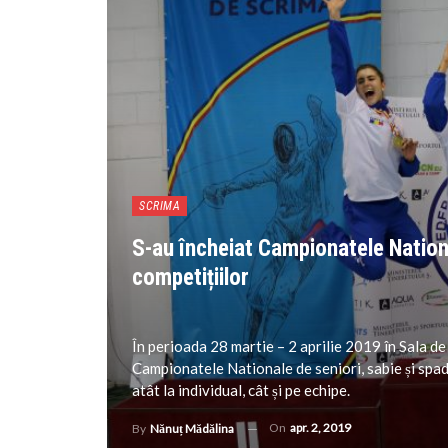
SCRIMA
S-au încheiat Campionatele Nationa
competițiilor
În perioada 28 martie – 2 aprilie 2019 în Sala d
Campionatele Nationale de seniori, sabie și spadă
atât la individual, cât și pe echipe.
On
apr. 2, 2019
By
Nănuț Mădălina