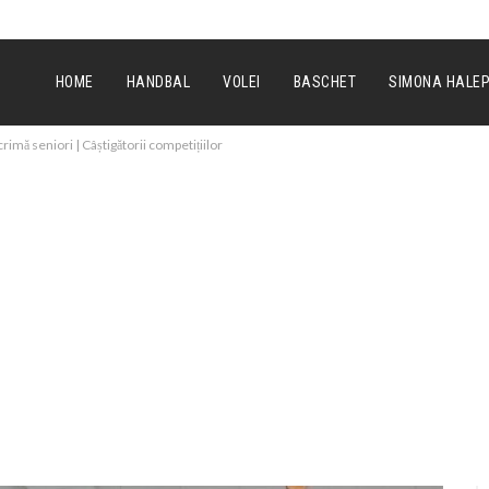
HOME
HANDBAL
VOLEI
BASCHET
SIMONA HALE
imă seniori | Câștigătorii competițiilor