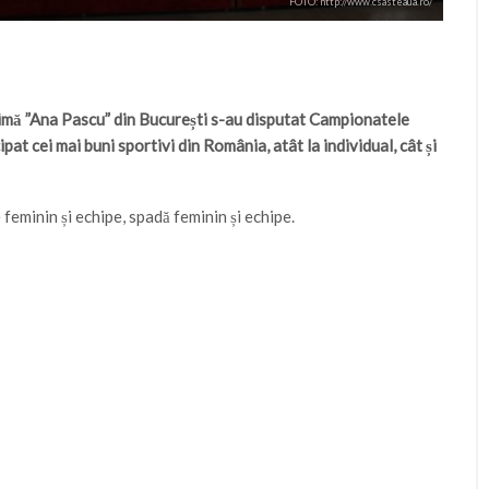
FOTO: http://www.csasteaua.ro/
crimă ”Ana Pascu” din București s-au disputat Campionatele
ipat cei mai buni sportivi din România, atât la individual, cât și
 feminin și echipe, spadă feminin și echipe.