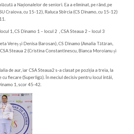
lăcută a Naționalelor de seniori. Ea a eliminat, pe rând, pe
SU Craiova, cu 15-12), Raluca Sbîrcia (CS Dinamo, cu 15-12)
11.
ocul 1, CS Dinamo 1 – locul 2 , CSA Steaua 2 – locul 3
eta Vereș și Denisa Barosan), CS Dinamo (Amalia Tătăran,
 CSA Steaua 2 (Cristina Constantinescu, Bianca Moroianu și
lia de aur, iar CSA Steaua2 s-a clasat pe poziția a treia, la
cu fiecare (Superligă). În meciul decisiv pentru locul întâi,
Dinamo 1, scor 45-42.