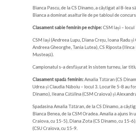
Bianca Pascu, de la CS Dinamo, a câștigat al 8-lea său
Bianca a dominat asalturile de pe tabloul de concurs
Clasament sabie feminin pe echipe:
CSM Iași – locul 
CSM Iași (Andreea Lupu, Diana Crețu, Ioana Radu și 
Andreea Gheorghe, Tania Lutea), CS Riposta (Ilinca
Musteață).
Campionatul s-a desfășurat în sistem turneu, iar titlu
Clasament spadă feminin:
Amalia Tătăran (CS Dinamo
Udrea și Claudia Năboiu – locul 3. Locurile 5-8 au f
Dinamo), Ileana Cătălina (CSM Craiova) și Alexandr
Spadasina Amalia Tătăran, de la CS Dinamo, a câștigat
Bianca Benea, de la CSM Oradea. Amalia a ajuns în ul
Craiova, cu 15-5), Diana Zota (CS Dinamo, cu 15-6),
(CSU Craiova, cu 15-9.