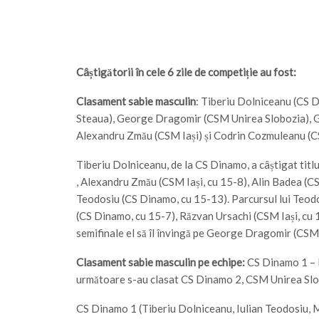
Câștigătorii în cele 6 zile de competiție au fost:
Clasament sabie masculin
: Tiberiu Dolniceanu (CS 
Steaua), George Dragomir (CSM Unirea Slobozia), G
Alexandru Zmău (CSM Iași) și Codrin Cozmuleanu (CS
Tiberiu Dolniceanu, de la CS Dinamo, a câștigat titlu
, Alexandru Zmău (CSM Iași, cu 15-8), Alin Badea (CSA 
Teodosiu (CS Dinamo, cu 15-13). Parcursul lui Teodos
(CS Dinamo, cu 15-7), Răzvan Ursachi (CSM Iași, cu 
semifinale el să îl învingă pe George Dragomir (CSM
Clasament sabie masculin pe echipe:
CS Dinamo 1 – lo
următoare s-au clasat CS Dinamo 2, CSM Unirea Slob
CS Dinamo 1 (Tiberiu Dolniceanu, Iulian Teodosiu, M