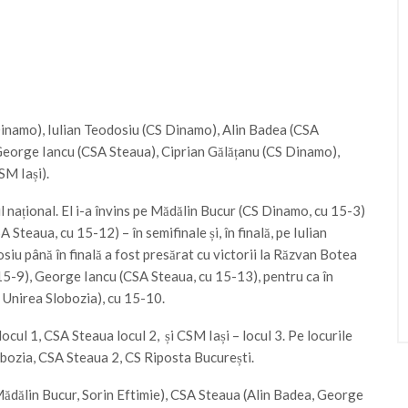
Dinamo), Iulian Teodosiu (CS Dinamo), Alin Badea (CSA
eorge Iancu (CSA Steaua), Ciprian Gălățanu (CS Dinamo),
M Iași).
l național. El i-a învins pe Mădălin Bucur (CS Dinamo, cu 15-3)
Steaua, cu 15-12) – în semifinale și, în finală, pe Iulian
iu până în finală a fost presărat cu victorii la Răzvan Botea
15-9), George Iancu (CSA Steaua, cu 15-13), pentru ca în
 Unirea Slobozia), cu 15-10.
cul 1, CSA Steaua locul 2, și CSM Iași – locul 3. Pe locurile
ozia, CSA Steaua 2, CS Riposta București.
ădălin Bucur, Sorin Eftimie), CSA Steaua (Alin Badea, George