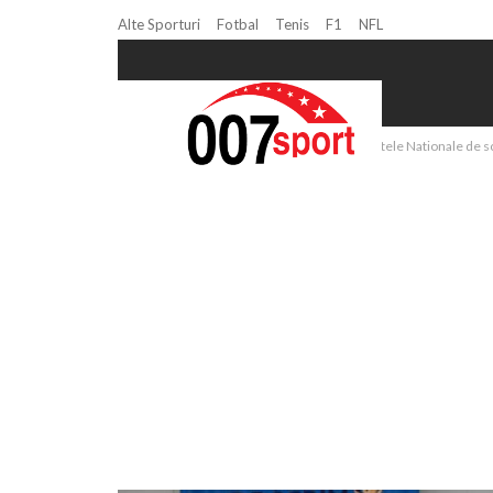
Alte Sporturi
Fotbal
Tenis
F1
NFL
Home
Scrima
S-au încheiat Campionatele Nationale de scr