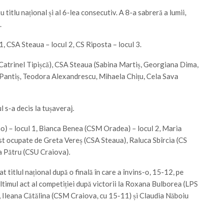
 titlu național și al 6-lea consecutiv. A 8-a sabreră a lumii,
.
1, CSA Steaua – locul 2, CS Riposta – locul 3.
Catrinel Tipișcă), CSA Steaua (Sabina Martiș, Georgiana Dima,
 Pantiș, Teodora Alexandrescu, Mihaela Chițu, Cela Sava
l s-a decis la tușaveraj.
) – locul 1, Bianca Benea (CSM Oradea) – locul 2, Maria
ost ocupate de Greta Vereș (CSA Steaua), Raluca Sbîrcia (CS
a Pătru (CSU Craiova).
 titlul național după o finală în care a învins-o, 15-12, pe
timul act al competiției după victorii la Roxana Bulborea (LPS
 Ileana Cătălina (CSM Craiova, cu 15-11) și Claudia Năboiu