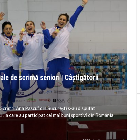
le de scrimă seniori | Câștigătorii
e Scrimă ”Ana Pascu” din București s-au disputat
, la care au participat cei mai buni sportivi din România,