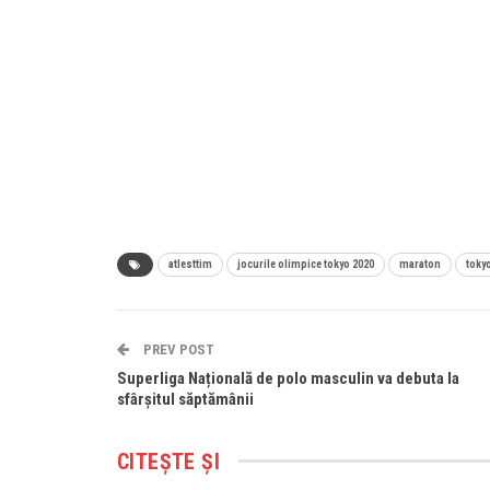
atlesttim
jocurile olimpice tokyo 2020
maraton
toky
PREV POST
Superliga Națională de polo masculin va debuta la
sfârșitul săptămânii
CITEȘTE ȘI