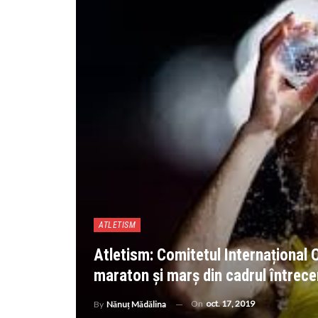
ATLETISM
Atletism: Comitetul Internațional 
maraton și marș din cadrul întrecer
On
oct. 17, 2019
By
Nănuț Mădălina