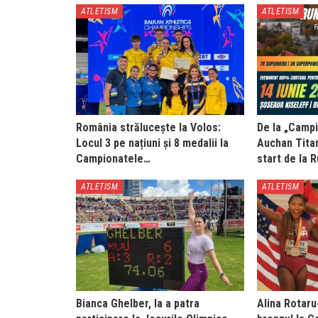
ATLETISM
ATLETISM
România strălucește la Volos:
De la „Campi
Locul 3 pe națiuni și 8 medalii la
Auchan Titan
Campionatele…
start de la 
ATLETISM
ATLETISM
Bianca Ghelber, la a patra
Alina Rotaru