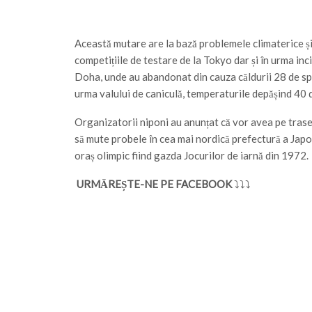
Această mutare are la bază problemele climaterice și
competițiile de testare de la Tokyo dar și în urma in
Doha, unde au abandonat din cauza căldurii 28 de spo
urma valului de caniculă, temperaturile depășind 40 
Organizatorii niponi au anunțat că vor avea pe tras
să mute probele în cea mai nordică prefectură a Jap
oraș olimpic fiind gazda Jocurilor de iarnă din 1972.
URMĂREȘTE-NE PE FACEBOOK
⤵⤵⤵