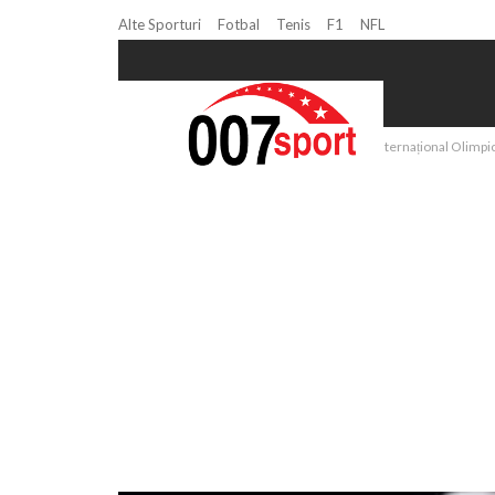
Alte Sporturi
Fotbal
Tenis
F1
NFL
Home
Atletism
Atletism: Comitetul Internațional Olimpic