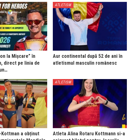
ATLETISM
on la Mișcare” în
Aur continental după 52 de ani în
, direct pe linia de
atletismul masculin românesc
Run…
ATLETISM
-Kottman a obținut
Atleta Alina Rotaru Kottmann si-a