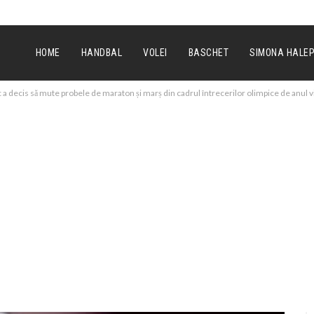
HOME
HANDBAL
VOLEI
BASCHET
SIMONA HALE
 a decis să mute probele de maraton și marș din cadrul întrecerilor olimpice de anul vi