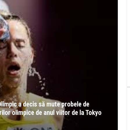
Olimpic a decis să mute probele de
ilor olimpice de anul viitor de la Tokyo