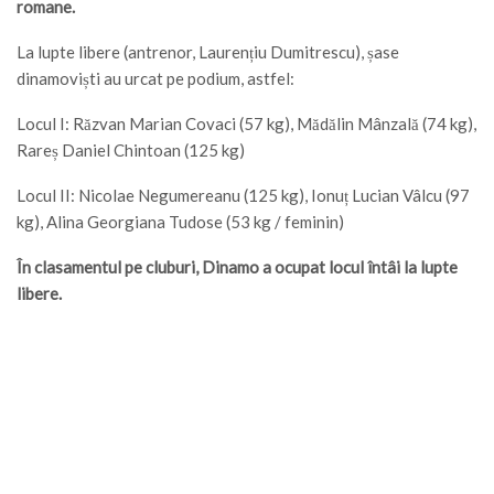
romane.
La lupte libere (antrenor, Laurențiu Dumitrescu), șase
dinamoviști au urcat pe podium, astfel:
Locul I: Răzvan Marian Covaci (57 kg), Mădălin Mânzală (74 kg),
Rareș Daniel Chintoan (125 kg)
Locul II: Nicolae Negumereanu (125 kg), Ionuț Lucian Vâlcu (97
kg), Alina Georgiana Tudose (53 kg / feminin)
În clasamentul pe cluburi, Dinamo a ocupat locul întâi la lupte
libere.