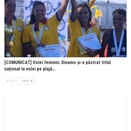
[COMUNICAT] Volei feminin: Dinamo și-a păstrat titlul
național la volei pe plajă…
PREV
NEXT