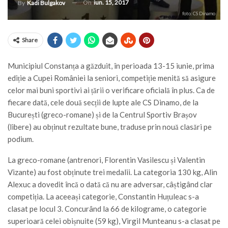
On
iun. 15, 2017
By
Kadi Bulgakov
foto: CS Dinamo
Share
Municipiul Constanța a găzduit, în perioada 13-15 iunie, prima
ediție a Cupei României la seniori, competiție menită să asigure
celor mai buni sportivi ai țării o verificare oficială în plus. Ca de
fiecare dată, cele două secții de lupte ale CS Dinamo, de la
București (greco-romane) și de la Centrul Sportiv Brașov
(libere) au obținut rezultate bune, traduse prin nouă clasări pe
podium.
La greco-romane (antrenori, Florentin Vasilescu și Valentin
Vizante) au fost obținute trei medalii. La categoria 130 kg, Alin
Alexuc a dovedit încă o dată că nu are adversar, câștigând clar
competiția. La aceeași categorie, Constantin Huțuleac s-a
clasat pe locul 3. Concurând la 66 de kilograme, o categorie
superioară celei obișnuite (59 kg), Virgil Munteanu s-a clasat pe