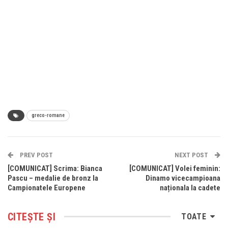
greco-romane
PREV POST
NEXT POST
[COMUNICAT] Scrima: Bianca
[COMUNICAT] Volei feminin:
Pascu – medalie de bronz la
Dinamo vicecampioana
Campionatele Europene
naționala la cadete
CITEȘTE ȘI
TOATE