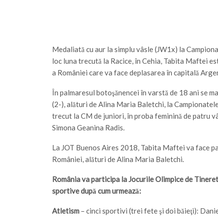
Medaliată cu aur la simplu vâsle (JW1x) la Campiona
loc luna trecută la Racice, în Cehia, Tabita Maftei e
a României care va face deplasarea în capitală Argen
În palmaresul botoşănencei în varstă de 18 ani se ma
(2-), alături de Alina Maria Baletchi, la Campionatel
trecut la CM de juniori, în proba feminină de patru v
Simona Geanina Radis.
La JOT Buenos Aires 2018, Tabita Maftei va face par
României, alături de Alina Maria Baletchi.
România va participa la Jocurile Olimpice de Tineret 
sportive după cum urmează:
Atletism
– cinci sportivi (trei fete şi doi băieţi): Da