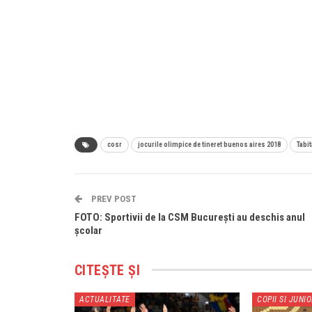
cosr
jocurile olimpice de tineret buenos aires 2018
Tabit
PREV POST
FOTO: Sportivii de la CSM București au deschis anul
școlar
CITEȘTE ȘI
ACTUALITATE
COPII SI JUNIO