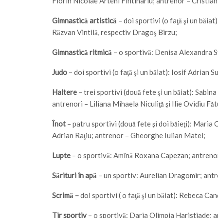
Florin Nicolae Arteni Fintinariu; antrenor – Cristia
Gimnastică artistică
– doi sportivi (o faţă şi un băi
Răzvan Vintilă, respectiv Dragoş Birzu;
Gimnastică ritmică
– o sportivă: Denisa Alexandra S
Judo
– doi sportivi (o faţă şi un băiat): Iosif Adria
Haltere
– trei sportivi (două fete şi un băiat): Sab
antrenori – Liliana Mihaela Niculiţă şi Ilie Ovidiu Făt
Înot
– patru sportivi (două fete şi doi băieţi): Mari
Adrian Raţiu; antrenor – Gheorghe Iulian Matei;
Lupte
– o sportivă: Amînă Roxana Capezan; antrenor
Sărituri în apă
– un sportiv: Aurelian Dragomir; ant
Scrimă –
doi sportivi ( o faţă şi un băiat): Rebeca C
Tir sportiv
– o sportivă: Daria Olimpia Haristiade; a