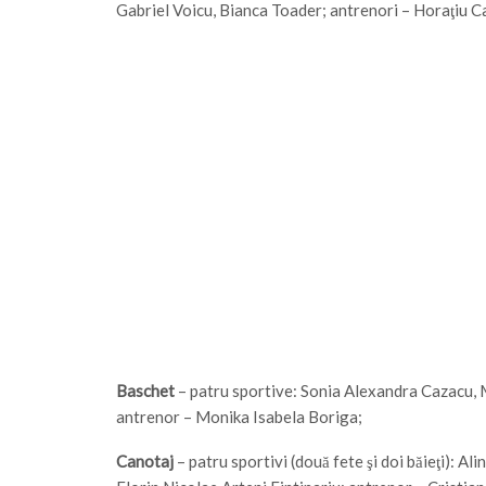
Gabriel Voicu, Bianca Toader; antrenori – Horaţiu C
Baschet
– patru sportive: Sonia Alexandra Cazacu, M
antrenor – Monika Isabela Boriga;
Canotaj
– patru sportivi (două fete şi doi băieţi): A