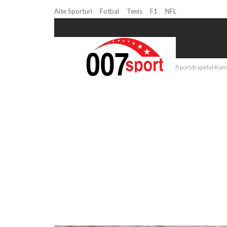
Alte Sporturi
Fotbal
Tenis
F1
NFL
Home
Baschet
COSR a stabilit cine va fi portdrapelul Ro