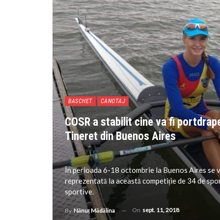
BASCHET
CANOTAJ
COSR a stabilit cine va fi portdrap
Tineret din Buenos Aires
În perioada 6-18 octombrie la Buenos Aires se v
reprezentată la această competiție de 34 de sport
sportive.
On
sept. 11, 2018
By
Nănuț Mădălina