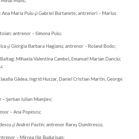
n Mihai Malis;
at): Ana Maria Puiu şi Gabriel Burtanete; antrenori – Marius
toian; antrenor – Simona Puiu;
n Sulca şi Giorgia Barbara Hagianu; antrenor – Roland Bodo;
ina Baltag, Mihaela Valentina Cambei, Emanuel Marian Danciu;
u;
a Claudia Gâdea, Ingrid Huszar, Daniel Cristian Martin, George
 – Şerban Iulian Mumjiev;
renor – Ana Popescu;
andescu şi Andrei Pastin; antrenor Rareş Dumitrescu;
ntrenor – Mircea Ilie Budurisan;