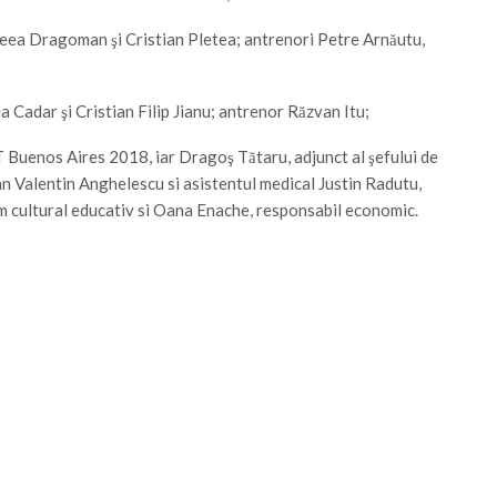
ndreea Dragoman şi Cristian Pletea; antrenori Petre Arnăutu,
nia Cadar şi Cristian Filip Jianu; antrenor Răzvan Itu;
T Buenos Aires 2018, iar Dragoş Tătaru, adjunct al şefului de
an Valentin Anghelescu si asistentul medical Justin Radutu,
m cultural educativ si Oana Enache, responsabil economic.