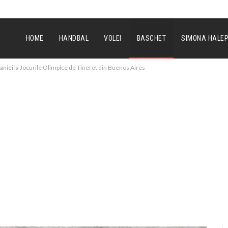
HOME
HANDBAL
VOLEI
BASCHET
SIMONA HALE
mâniei la Jocurile Olimpice de Tineret din Buenos Aires