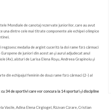
tele Mondiale de canotaj rezervate juniorilor, care au avut
ste una dintre cele mai titrate componente ale echipei olimpice
tinei.
i regăsesc medalia de argint cucerită la doi rame fără cârmaci
e Europene de juniori din acest an şi aurul adjudecat anul
âsle (4x), alături de Larisa Elena Roşu, Andreea Grapinoiu şi
te din echipajul feminin de două rame fără cârmaci (2-) al
cu 34 de sportivi care vor concura la 14 sporturi şi discipline
niela Vasile, Adina Elena Cirgiogel, Răzvan Cărare, Cristian