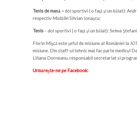
Tenis de masă –
doi sportivi ( o faţă şi un băiat): A
respectiv Mădălin Silvian Ionaşcu;
Tenis
– doi sportivi ( o faţă şi un băiat): Selma Ştefa
Florin Mişcă este şeful de misiune al României la JO
misiune. Din staff-ul tehnic mai fac parte medicul D
Liliana Dorneanu, responsabil secretariat si progra
Urmărește-ne pe Facebook: