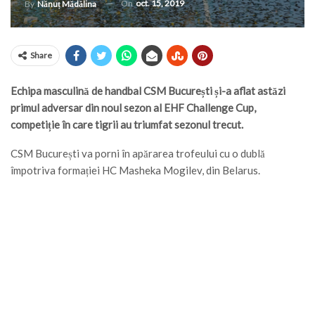
On
oct. 15, 2019
By
Nănuț Mădălina
Share
Echipa masculină de handbal CSM București și-a aflat astăzi
primul adversar din noul sezon al EHF Challenge Cup,
competiție în care tigrii au triumfat sezonul trecut.
CSM București va porni în apărarea trofeului cu o dublă
împotriva formației HC Masheka Mogilev, din Belarus.