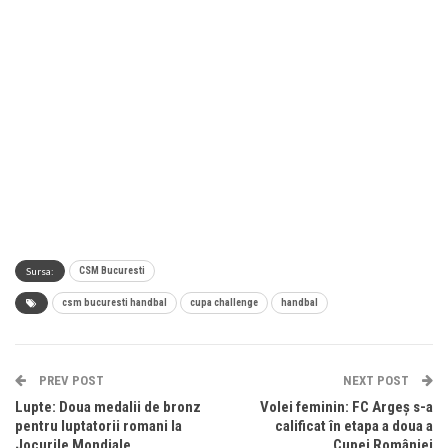
Sursa:
CSM Bucuresti
csm bucuresti handbal
cupa challenge
handbal
PREV POST
NEXT POST
Lupte: Doua medalii de bronz
Volei feminin: FC Argeș s-a
pentru luptatorii romani la
calificat în etapa a doua a
Jocurile Mondiale
Cupei României