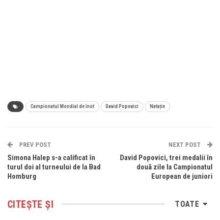
Campionatul Mondial de înot
David Popovici
Natație
PREV POST
NEXT POST
Simona Halep s-a calificat în
David Popovici, trei medalii în
turul doi al turneului de la Bad
două zile la Campionatul
Homburg
European de juniori
CITEȘTE ȘI
TOATE