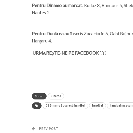
Pentru Dinamo au marcat
: Kuduz 8, Bannour 5, Shebi
Nantes 2.
Pentru Dunărea au înscris
Zacaciurin 6, Gabi Bujor 
Hanțaru 4.
URMĂREȘTE-NE PE FACEBOOK
⤵⤵⤵
Sursa:
Dinamo
CS Dinamo București handbal
handbal
handbal masculi
PREV POST