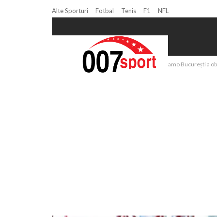
Alte Sporturi
Fotbal
Tenis
F1
NFL
Home
Handbal
Handbal masculin: Dinamo București a obți