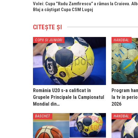
Volei: Cupa ”Radu Zamfirescu” a rămas la Craiova. Alb
Blaj a câștigat Cupa CSM Lugoj
CITEȘTE ȘI
COPII SI JUNIORI
HANDBAL
România U20 s-a calificat în
Program hand
Grupele Principale la Campionatul
la tv in peri
Mondial din…
2026
BASCHET
HANDBAL