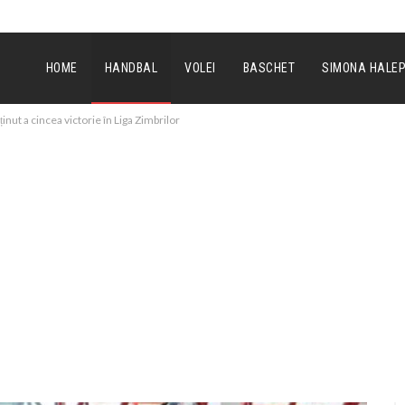
HOME
HANDBAL
VOLEI
BASCHET
SIMONA HALE
nut a cincea victorie în Liga Zimbrilor