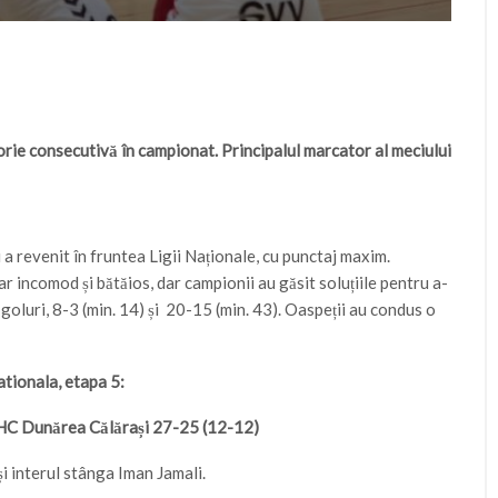
orie consecutivă în campionat. Principalul marcator al meciului
i a revenit în fruntea Ligii Naționale, cu punctaj maxim.
r incomod și bătăios, dar campionii au găsit soluțiile pentru a-
 goluri, 8-3 (min. 14) și 20-15 (min. 43). Oaspeții au condus o
tionala, etapa 5:
HC Dunărea Călărași 27-25 (12-12)
i interul stânga Iman Jamali.