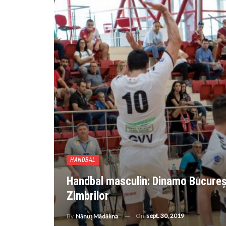
HANDBAL
Handbal masculin: Dinamo București
Zimbrilor
On
sept. 30, 2019
By
Nănuț Mădălina