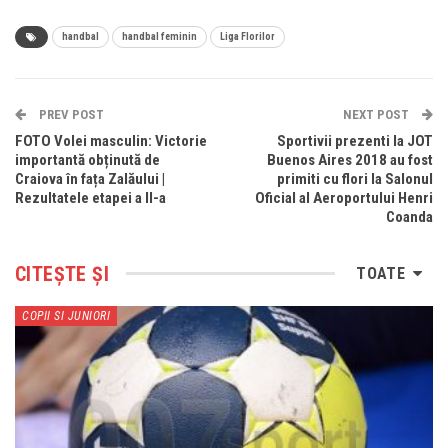
handbal
handbal feminin
Liga Florilor
PREV POST
NEXT POST
FOTO Volei masculin: Victorie
Sportivii prezenti la JOT
importantă obținută de
Buenos Aires 2018 au fost
Craiova în fața Zalăului |
primiti cu flori la Salonul
Rezultatele etapei a II-a
Oficial al Aeroportului Henri
Coanda
CITEȘTE ȘI
TOATE
COPII SI JUNIORI