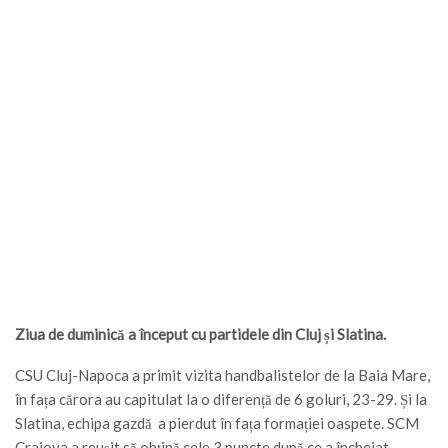
Ziua de duminică a început cu partidele din Cluj și Slatina.
CSU Cluj-Napoca a primit vizita handbalistelor de la Baia Mare,
în fața cărora au capitulat la o diferență de 6 goluri, 23-29. Și la
Slatina, echipa gazdă a pierdut în fața formației oaspete. SCM
Craiova a reușit să obțină cele 3 puncte după ce a încheiat