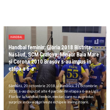
HANDBAL
Handbal feminin: Gloria 2018 Bistrița-
Năsăud, SCM Craiova, Minaur Baia Mare
și Corona 2010 Brașov s-au impus în
etapa a 6-a
Sâmbătă, 20 octombrie 2018, și duminică, 21 octombrie
2018, s-au disputat alte 4 partide din etapa a 6-a a Ligii
Florilor la handbal feminin, meciuri care nu au produs
surprize in ceea ce privește echipele învingătoare.