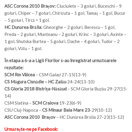
ASC Corona 2010 Brașov:
Ciuciulete – 3 goluri, Buceschi – 9
goluri, Chiper – 7 goluri, Chiricuta – 1 gol, Tamaș – 1 gol, Bucur
– 5 goluri, Tîrcă = 1 gol.
HC Dunărea Brăila
: Gheorghe – 2 goluri, Berescu – 1 gol,
Preda – 2 goluri, Munteanu – 2 goluri, Krinc – 3 goluri, Axinte –
1 gol, Shutska Burtea – 5 goluri, Dache – 4 goluri, Tudor – 2
goluri, Vătu – 1 gol.
În etapa a 6-a a Ligii Florilor s-au înregistrat următoarele
rezultate:
SCM Rm Vâlcea
– CSM Galați 27-15(13-9)
CS Măgura Cisnădie – HC Zalău
24-24(13-10)
CS Gloria 2018 Bistrița-Năsăud
– SCM Gloria Buzău 29-27(15-
14)
CSM Slatina –
SCM Craiova
19-23(6-9)
CSU Cluj-Napoca –
CS Minaur Baia Mare 23
-29(10-12)
ASC Corona 2010 Brașov
– HC Dunărea Brăila 27-23(15-12)
Urmărește-ne pe Facebook: