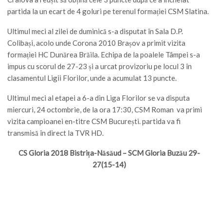
partida la un ecart de 4 goluri pe terenul formației CSM Slatina.
Ultimul meci al zilei de duminică s-a disputat în Sala D.P.
Colibași, acolo unde Corona 2010 Brașov a primit vizita
formației HC Dunărea Brăila. Echipa de la poalele Tâmpei s-a
impus cu scorul de 27-23 și a urcat provizoriu pe locul 3 în
clasamentul Ligii Florilor, unde a acumulat 13 puncte.
Ultimul meci al etapei a 6-a din Liga Florilor se va disputa
miercuri, 24 octombrie, de la ora 17:30, CSM Roman va primi
vizita campioanei en-titre CSM București. partida va fi
transmisă în direct la TVR HD.
CS Gloria 2018 Bistrița-Năsăud – SCM Gloria Buzău 29-
27(15-14)