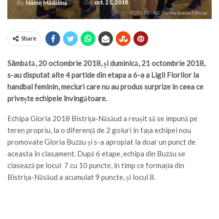
On
oct. 21, 2018
By
Nănuț Mădălina
FOTO: FB - ASC Corona Brasov Official
Share
Sâmbătă, 20 octombrie 2018, și duminică, 21 octombrie 2018,
s-au disputat alte 4 partide din etapa a 6-a a Ligii Florilor la
handbal feminin, meciuri care nu au produs surprize in ceea ce
privește echipele învingătoare.
Echipa Gloria 2018 Bistrița-Năsăud a reușit să se impună pe
teren propriu, la o diferență de 2 goluri în fața echipei nou
promovate Gloria Buzău și s-a apropiat la doar un punct de
aceasta în clasament. După 6 etape, echipa din Buzău se
clasează pe locul 7 cu 10 puncte, în timp ce formația din
Bistrița-Năsăud a acumulat 9 puncte, și locul 8.