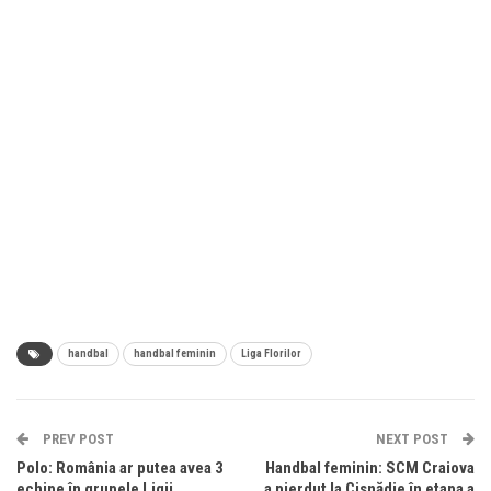
handbal
handbal feminin
Liga Florilor
PREV POST
NEXT POST
Polo: România ar putea avea 3
Handbal feminin: SCM Craiova
echipe în grupele Ligii
a pierdut la Cisnădie în etapa a