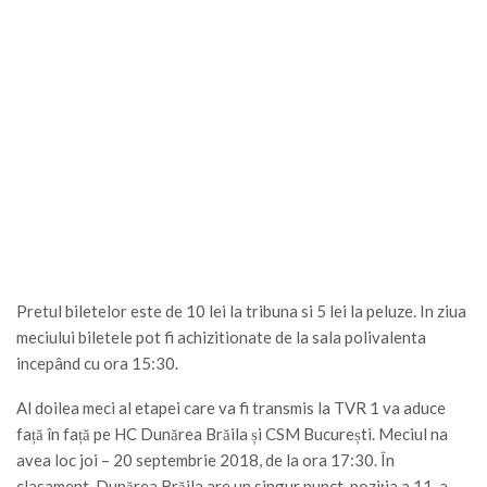
Pretul biletelor este de 10 lei la tribuna si 5 lei la peluze. In ziua
meciului biletele pot fi achizitionate de la sala polivalenta
incepând cu ora 15:30.
Al doilea meci al etapei care va fi transmis la TVR 1 va aduce
față în față pe HC Dunărea Brăila și CSM București. Meciul na
avea loc joi – 20 septembrie 2018, de la ora 17:30. În
clasament, Dunărea Brăila are un singur punct, poziția a 11-a,