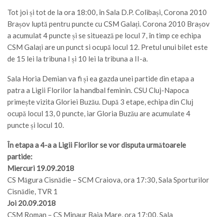
Tot joi și tot de la ora 18:00, în Sala D.P. Colibași, Corona 2010
Brașov luptă pentru puncte cu CSM Galați. Corona 2010 Brașov
a acumulat 4 puncte și se situează pe locul 7, în timp ce echipa
CSM Galați are un punct si ocupă locul 12. Pretul unui bilet este
de 15 lei la tribuna I și 10 lei la tribuna a II-a.
Sala Horia Demian va fi și ea gazda unei partide din etapa a
patra a Ligii Florilor la handbal feminin. CSU Cluj-Napoca
primește vizita Gloriei Buzău. După 3 etape, echipa din Cluj
ocupă locul 13, 0 puncte, iar Gloria Buzău are acumulate 4
puncte și locul 10.
În etapa a 4-a a Ligii Florilor se vor disputa următoarele
partide:
Miercuri 19.09.2018
CS Măgura Cisnădie – SCM Craiova, ora 17:30, Sala Sporturilor
Cisnădie, TVR 1
Joi 20.09.2018
CSM Roman – CS Minaur Baia Mare, ora 17:00, Sala