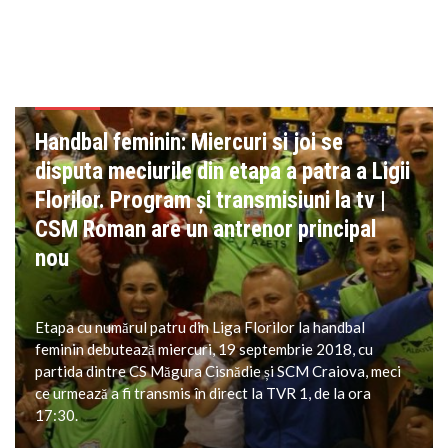
HANDBAL
Handbal feminin: Miercuri si joi se
disputa meciurile din etapa a patra a Ligii
Florilor. Program și transmisiuni la tv |
CSM Roman are un antrenor principal
nou
Etapa cu numărul patru din Liga Florilor la handbal
feminin debutează miercuri, 19 septembrie 2018, cu
partida dintre CS Măgura Cisnădie și SCM Craiova, meci
ce urmează a fi transmis în direct la TVR 1, de la ora
17:30.