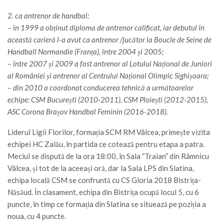
2. ca antrenor de handbal:
– în 1999 a obținut diploma de antrenor calificat, iar debutul în
această carieră l-a avut ca antrenor /jucător la Boucle de Seine de
Handball Normandie (Franța), între 2004 și 2005;
– între 2007 și 2009 a fost antrenor al Lotului Național de Juniori
al României și antrenor al Centrului Național Olimpic Sighișoara;
– din 2010 a coordonat conducerea tehnică a următoarelor
echipe: CSM București (2010-2011), CSM Ploiești (2012-2015),
ASC Corona Brașov Handbal Feminin (2016-2018).
Liderul Ligii Florilor, formația SCM RM Vâlcea, primește vizita
echipei HC Zalău, în partida ce cotează pentru etapa a patra.
Meciul se dispută de la ora 18:00, în Sala ”Traian” din Râmnicu
Vâlcea, și tot de la aceeași oră, dar la Sala LPS din Slatina,
echipa locală CSM se confruntă cu CS Gloria 2018 Bistrița-
Năsăud. În clasament, echipa din Bistrița ocupă locul 5, cu 6
puncte, în timp ce formația din Slatina se situează pe poziția a
noua, cu 4 puncte.