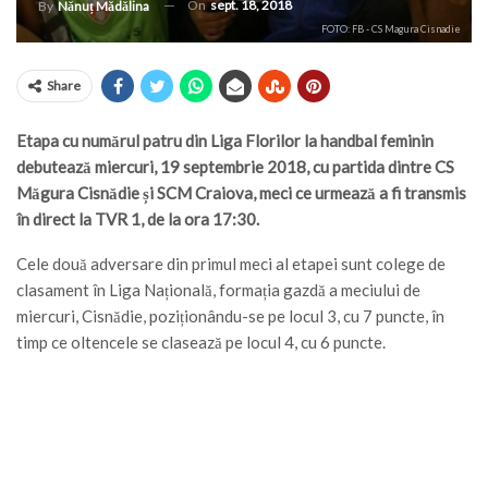
On
sept. 18, 2018
By
Nănuț Mădălina
FOTO: FB - CS Magura Cisnadie
Share
Etapa cu numărul patru din Liga Florilor la handbal feminin
debutează miercuri, 19 septembrie 2018, cu partida dintre CS
Măgura Cisnădie și SCM Craiova, meci ce urmează a fi transmis
în direct la TVR 1, de la ora 17:30.
Cele două adversare din primul meci al etapei sunt colege de
clasament în Liga Națională, formația gazdă a meciului de
miercuri, Cisnădie, poziționându-se pe locul 3, cu 7 puncte, în
timp ce oltencele se clasează pe locul 4, cu 6 puncte.