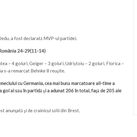
Dedu, a fost declarată MVP-ul partidei.
România 24-29(11-14)
tea – 4 goluri, Geiger – 3 goluri, Udriștoiu – 2 goluri, Florica –
ia s-a remarcat Behnke 8 reuşite.
l meciului cu Germania, cea mai bună marcatoare all-time a
gol al său în partidă şi a adunat 206 în total, faţă de 205 ale
 anunţată şi de crainicul sălii din Brest.