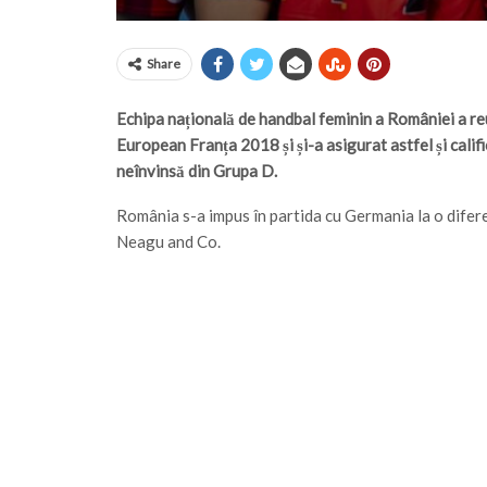
Share
Echipa națională de handbal feminin a României a reu
European Franța 2018 și și-a asigurat astfel și califi
neînvinsă din Grupa D.
România s-a impus în partida cu Germania la o difer
Neagu and Co.