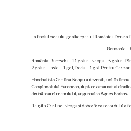
La finalul meciului goalkeeper-ul României, Denisa 
Germania – 
România
: Buceschi – 11 goluri, Neagu – 5 goluri, Pin
2 goluri, Laslo – 1 gol, Dedu – 1 gol. Pentru German
Handbalista Cristina Neagu a devenit, luni, în timpu
Campionatului European, după ce a marcat al cincilea 
deţinătoarei recordului, unguroaica Agnes Farkas.
Reuşita Cristinei Neagu şi doborârea recordului a fost