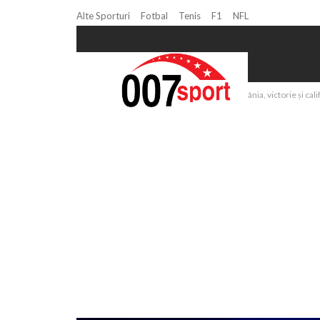
Alte Sporturi
Fotbal
Tenis
F1
NFL
Home
Handbal
Handbal feminin: România, victorie și cali