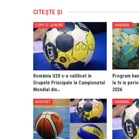
CITEȘTE ȘI
COPII SI JUNIORI
HANDBAL
România U20 s-a calificat în
Program hand
Grupele Principale la Campionatul
la tv in peri
Mondial din…
2026
BASCHET
HANDBAL