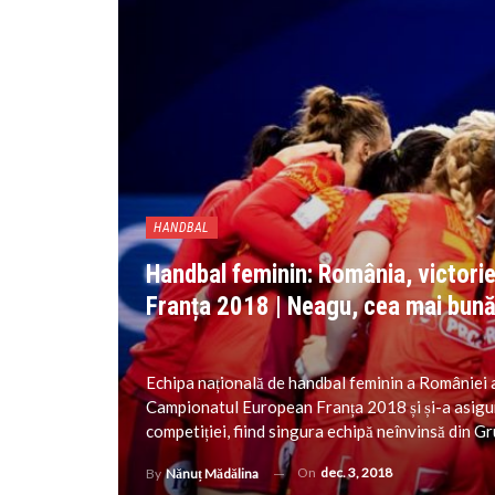
HANDBAL
Handbal feminin: România, victorie ș
Franța 2018 | Neagu, cea mai bună
Echipa națională de handbal feminin a României a
Campionatul European Franța 2018 și și-a asigurat
competiției, fiind singura echipă neînvinsă din G
On
dec. 3, 2018
By
Nănuț Mădălina