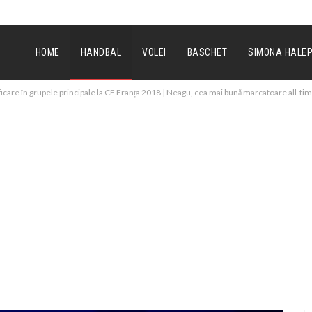
HOME
HANDBAL
VOLEI
BASCHET
SIMONA HALE
ficare în grupele principale la CE Franța 2018 | Neagu, cea mai bună marcatoare all-tim