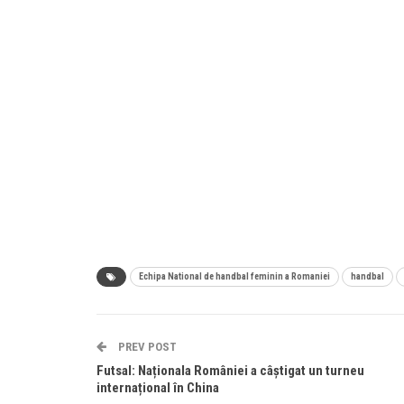
Echipa National de handbal feminin a Romaniei
handbal
PREV POST
Futsal: Naționala României a câștigat un turneu
internațional în China