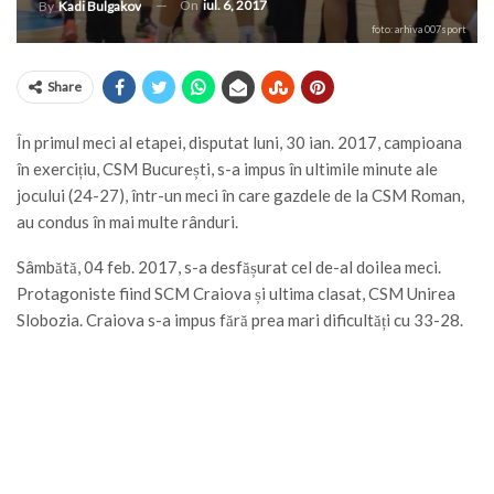
On
iul. 6, 2017
By
Kadi Bulgakov
foto: arhiva 007sport
Share
În primul meci al etapei, disputat luni, 30 ian. 2017, campioana
în exercițiu, CSM București, s-a impus în ultimile minute ale
jocului (24-27), într-un meci în care gazdele de la CSM Roman,
au condus în mai multe rânduri.
Sâmbătă, 04 feb. 2017, s-a desfășurat cel de-al doilea meci.
Protagoniste fiind SCM Craiova și ultima clasat, CSM Unirea
Slobozia. Craiova s-a impus fără prea mari dificultăți cu 33-28.