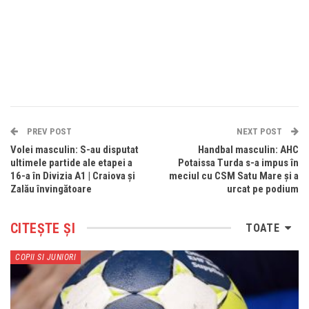
PREV POST
NEXT POST
Volei masculin: S-au disputat
Handbal masculin: AHC
ultimele partide ale etapei a
Potaissa Turda s-a impus în
16-a în Divizia A1 | Craiova și
meciul cu CSM Satu Mare și a
Zalău învingătoare
urcat pe podium
CITEȘTE ȘI
TOATE
COPII SI JUNIORI