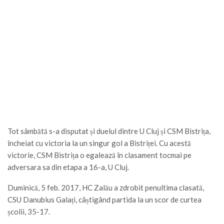
Tot sâmbătă s-a disputat și duelul dintre U Cluj și CSM Bistrița,
încheiat cu victoria la un singur gol a Bistriței. Cu acestă
victorie, CSM Bistrița o egalează în clasament tocmai pe
adversara sa din etapa a 16-a, U Cluj.
Duminică, 5 feb. 2017, HC Zalău a zdrobit penultima clasată,
CSU Danubius Galați, câștigând partida la un scor de curtea
școlii, 35-17.