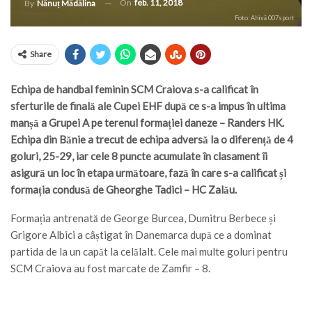
On
feb. 11, 2018
By
Nănuț Mădălina
Foto: Ahivă 007sport
Share
Echipa de handbal feminin SCM Craiova s-a calificat în
sferturile de finală ale Cupei EHF după ce s-a impus în ultima
manșă a Grupei A pe terenul formației daneze – Randers HK.
Echipa din Bănie a trecut de echipa adversă la o diferență de 4
goluri, 25-29, iar cele 8 puncte acumulate în clasament îi
asigură un loc în etapa următoare, fază în care s-a calificat și
formația condusă de Gheorghe Tadici – HC Zalău.
Formația antrenată de George Burcea, Dumitru Berbece și
Grigore Albici a câștigat în Danemarca după ce a dominat
partida de la un capăt la celălalt. Cele mai multe goluri pentru
SCM Craiova au fost marcate de Zamfir – 8.