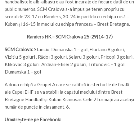
handbalistele alb-albastre au fost încuraje de fiecare dată de un
public numeros. SCM Craiova s-a impus pe teren propriu cu
scorul de 23-17 cu Randers, 30-24 în partida cu echipa rusă –
Kuban și 16-15 în meciul cu echipa franceză – Brest Bretagne.
Randers HK – SCM Craiova 25-29(14-17)
SCM Craiova:
Stanciu, Dumanska 1 – gol, Florianu 8 goluri,
Vizitiu 5 goluri , Rădoi 3 goluri, Șelaru 3 goluri, Pricopi 3 goluri,
Klikovac 3 goluri, Ardean-Elisei 2 goluri, Trifunovic – 1 gol,
Dumanska 1 – gol
A doua echipă a Grupei A care se califică în sferturile de finală
ale Cupei EHF se va stabili la capătul meciului dintre Brest
Bretagne Handball și Kuban Kranosar. Cele 2 formații au același
număr de puncte în clasament, 6.
Urmărește-ne pe Facebook: