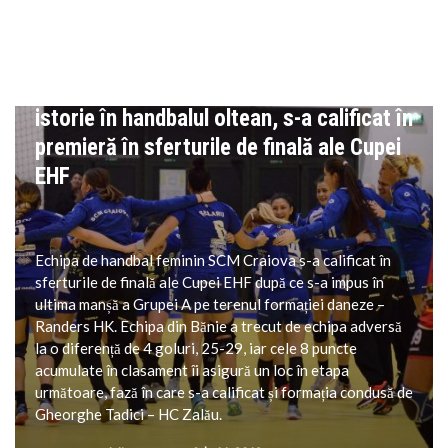
HANDBAL
Handbal feminin: SCM Craiova scrie
istorie în handbalul oltean, s-a calificat în
premieră în sferturile de finală ale Cupei
EHF
Echipa de handbal feminin SCM Craiova s-a calificat în
sferturile de finală ale Cupei EHF după ce s-a impus în
ultima manșă a Grupei A pe terenul formației daneze –
Randers HK. Echipa din Bănie a trecut de echipa adversă
la o diferență de 4 goluri, 25-29, iar cele 8 puncte
acumulate în clasament îi asigură un loc în etapa
următoare, fază în care s-a calificat și formația condusă de
Gheorghe Tadici – HC Zalău.