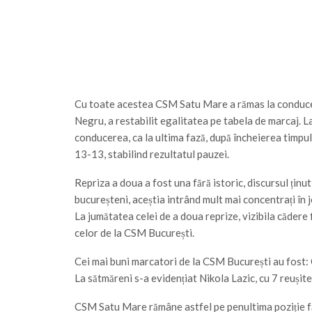
Cu toate acestea CSM Satu Mare a rămas la conducere
Negru, a restabilit egalitatea pe tabela de marcaj. L
conducerea, ca la ultima fază, după încheierea timp
13-13, stabilind rezultatul pauzei.
Repriza a doua a fost una fără istoric, discursul ținu
bucureșteni, aceștia intrând mult mai concentrați în j
La jumătatea celei de a doua reprize, vizibila cădere f
celor de la CSM București.
Cei mai buni marcatori de la CSM București au fost: 
La sătmăreni s-a evidențiat Nikola Lazic, cu 7 reușite
CSM Satu Mare rămâne astfel pe penultima poziție făr