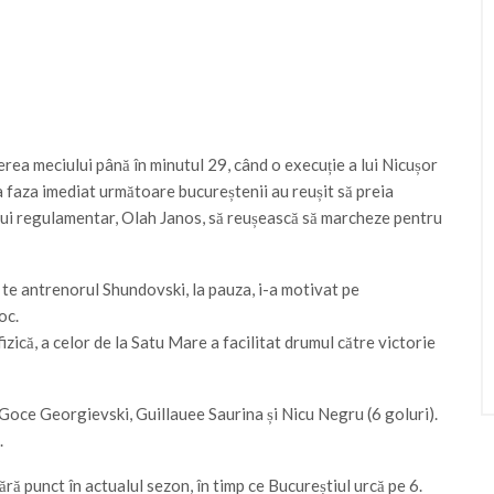
a meciului până în minutul 29, când o execuție a lui Nicușor
a faza imediat următoare bucureștenii au reușit să preia
ului regulamentar, Olah Janos, să reușească să marcheze pentru
t te antrenorul Shundovski, la pauza, i-a motivat pe
oc.
izică, a celor de la Satu Mare a facilitat drumul către victorie
Goce Georgievski, Guillauee Saurina și Nicu Negru (6 goluri).
.
ă punct în actualul sezon, în timp ce Bucureștiul urcă pe 6.