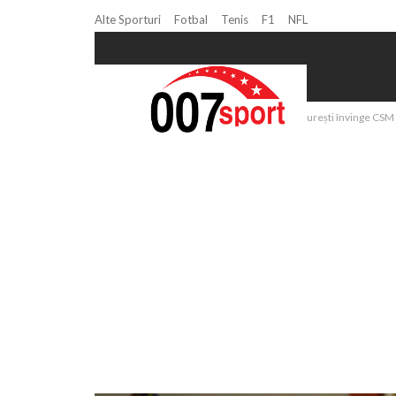
Alte Sporturi
Fotbal
Tenis
F1
NFL
Home
Handbal
Handbal (M): CSM București învinge CSM S