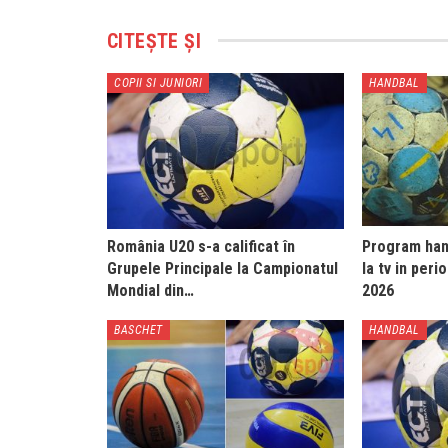
CITEȘTE ȘI
COPII SI JUNIORI
HANDBAL
România U20 s-a calificat în
Program hand
Grupele Principale la Campionatul
la tv in peri
Mondial din…
2026
BASCHET
HANDBAL