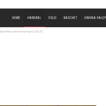
HOME
HANDBAL
VOLEI
BASCHET
SIMONA HALE
atu Mare pe teren propriu | 32:25.