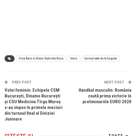
Irina Bara si Elena-Gabriela Ruse
tenis
turneul wta de la bogota
PREV POST
NEXT POST
Volei feminin: Echipele CSM
Handbal masculin: România
București, Dinamo București
caută prima victorie în
și CSU Medicina Tîrgu Mureș
preliminariile EURO 2020
s-au impus în primele meciuri
din turneul final al Diviziei
Junioare