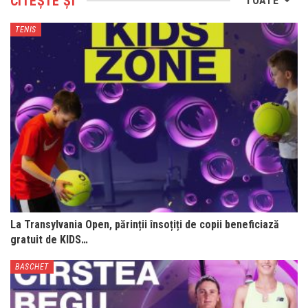
CITEȘTE ȘI
TOATE
TENIS
La Transylvania Open, părinții însoțiți de copii beneficiază
gratuit de KIDS…
BASCHET