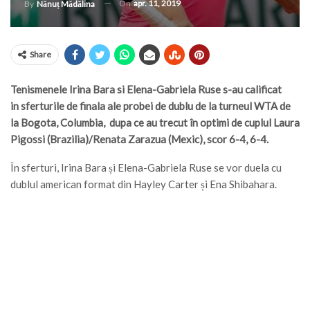
On
apr. 11, 2019
By
Nănuț Mădălina
Share
Tenismenele Irina Bara si Elena-Gabriela Ruse s-au calificat
in sferturile de finala ale probei de dublu de la turneul WTA de
la Bogota, Columbia, dupa ce au trecut în optimi de cuplul Laura
Pigossi (Brazilia)/Renata Zarazua (Mexic), scor 6-4, 6-4.
În sferturi, Irina Bara și Elena-Gabriela Ruse se vor duela cu
dublul american format din Hayley Carter și Ena Shibahara.