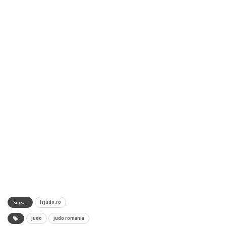
Sursa:
frjudo.ro
judo
judo romania