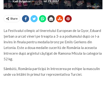
On
iul. 29, 2017
By
Kadi Bulgakov
foto: frjudo.ro
Share
La Festivalul olimpic al tineretului European de la Gyor, Eduard
Şerban a urcat vineri pe treapta a 3-a a podiumului după ce l-a
învins în finala pentru medalia bronz pe Emils Gerkens din
Letonia. Este a doua medalie cucerită de România la aceasta
întrecere după argintul câştigat de Ramona Micula la categoria
52 kg.
Sâmbătă, România participă în întrecerea pe echipe la masculin
unde va întâlni în primul tur reprezentativa Turciei.