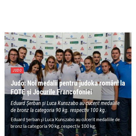
JUDO
Judo: Noi medalii pentru judoka români la
FOTE şi Jocurile Francofoniei
Eduard Şerban şi Luca Kunszabo au cucerit medaliile
de bronz la categoria 90 kg. respectiv 100 kg.
Eduard Şerban şi Luca Kunszabo au cucerit medaliile de
bronz la categoria 90 kg. respectiv 100 kg.