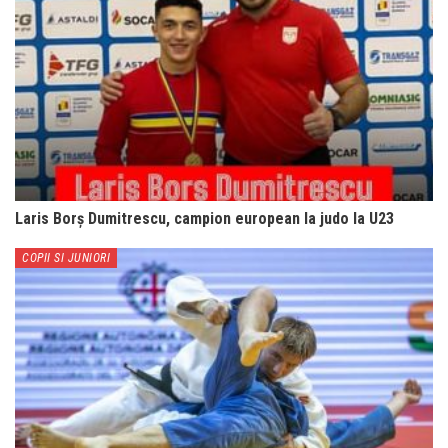
Laris Borș Dumitrescu, campion european la judo la U23
COPII SI JUNIORI