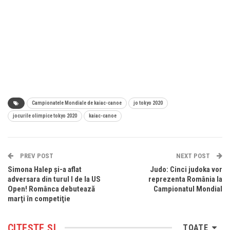
Campionatele Mondiale de kaiac-canoe
jo tokyo 2020
jocurile olimpice tokyo 2020
kaiac-canoe
PREV POST
NEXT POST
Simona Halep şi-a aflat
Judo: Cinci judoka vor
adversara din turul I de la US
reprezenta România la
Open! Românca debutează
Campionatul Mondial
marţi în competiţie
CITEȘTE ȘI
TOATE