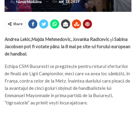
On
apr. 12, 2019
By
Nănuț Mădălina
Share
Andrea Lekic,Majda Mehmedovic, Jovanka Radicevic și Sabina
Jacobsen pot fi votate până la 8 mai pe site-ul forului european
de handbal.
Echipa CSM Bucuresti se pregătește pentru returul sferturilor
de finală ale Ligii Campionilor, meci care va avea loc sâmbătă, în
Franța, contra celor de la Metz. Înaintea duelului care pleacă de
la avantajul de cinci goluri obținut de handbalistele lui
Emmanuel Mayonnade în prima partidă de la București,
”tigroaicele” au primit vești încurajatoare.