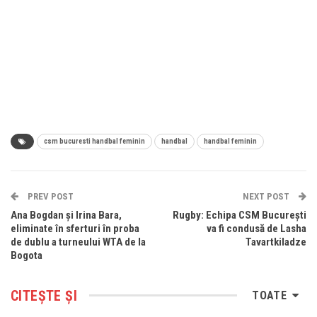
csm bucuresti handbal feminin
handbal
handbal feminin
PREV POST
NEXT POST
Ana Bogdan și Irina Bara,
Rugby: Echipa CSM București
eliminate în sferturi în proba
va fi condusă de Lasha
de dublu a turneului WTA de la
Tavartkiladze
Bogota
CITEȘTE ȘI
TOATE