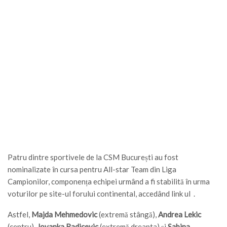
Patru dintre sportivele de la CSM București au fost
nominalizate în cursa pentru All-star Team din Liga
Campionilor, componența echipei urmând a fi stabilită în urma
voturilor pe site-ul forului continental, accedând link ul
.
Astfel,
Majda Mehmedovic
(extremă stângă),
Andrea Lekic
(centru),
Jovanka Radicevic
(extremă dreapta) și
Sabina