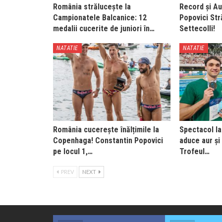
România strălucește la
Record și Au
Campionatele Balcanice: 12
Popovici Str
medalii cucerite de juniori în…
Settecolli!
NATATIE
NATATIE
România cucerește înălțimile la
Spectacol la
Copenhaga! Constantin Popovici
aduce aur și 
pe locul 1,…
Trofeul…
PREV
NEXT