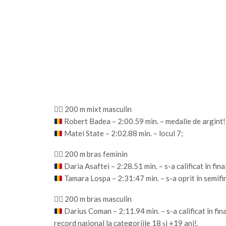
🏊‍♂️ 200 m mixt masculin
Robert Badea – 2:00.59 min. – medalie de argint!
Matei State – 2:02.88 min. – locul 7;
🏊‍♂️ 200 m bras feminin
Daria Asaftei – 2:28.51 min. – s-a calificat în fina
Tamara Lospa – 2:31:47 min. – s-a oprit în semifi
🏊‍♂️ 200 m bras masculin
Darius Coman – 2:11.94 min. – s-a calificat în fina
record național la categoriile 18 și +19 ani!.