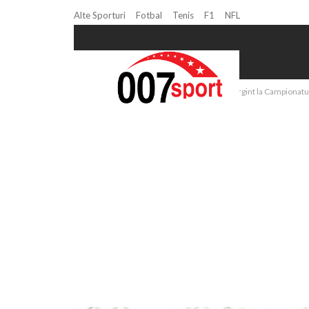
Alte Sporturi
Fotbal
Tenis
F1
NFL
Home
Copii si Juniori
Robert Badea, argint la Campionatu