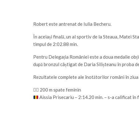
Robert este antrenat de Iulia Becheru.
În aceiași finală, un al sportiv de la Steaua, Matei S
timpul de 2:02.88 min.
Pentru Delegația României este a doua medalie obți
după bronzul câștigat de Daria Silișteanu în proba d
Rezultatele complete ale înotătorilor români în ziua 
🏊‍♂️ 200 m spate feminin
Aissia Prisecariu – 2:14.20 min. – s-a calificat în