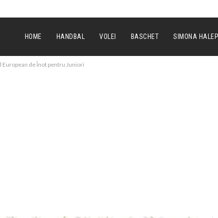
HOME
HANDBAL
VOLEI
BASCHET
SIMONA HALE
l European de Înot pentru Juniori