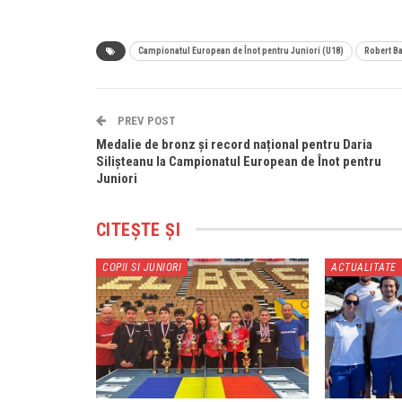
Campionatul European de Înot pentru Juniori (U18)
Robert B
PREV POST
Medalie de bronz și record național pentru Daria
Silișteanu la Campionatul European de Înot pentru
Juniori
CITEȘTE ȘI
COPII SI JUNIORI
ACTUALITATE