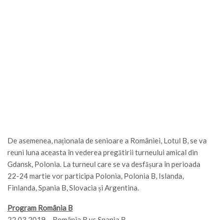
De asemenea, naționala de senioare a României, Lotul B, se va
reuni luna aceasta în vederea pregătirii turneului amical din
Gdansk, Polonia. La turneul care se va desfășura în perioada
22-24 martie vor participa Polonia, Polonia B, Islanda,
Finlanda, Spania B, Slovacia și Argentina.
Program România B
22.03.2019 – România B vs Spania B