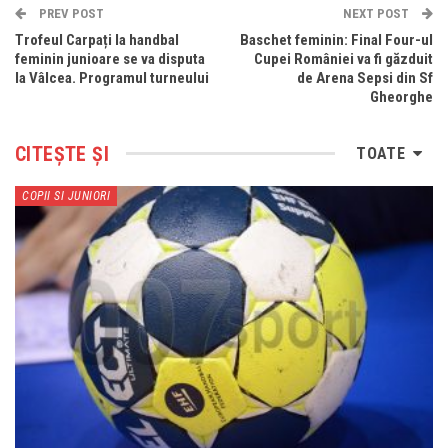
PREV POST
NEXT POST
Trofeul Carpați la handbal
Baschet feminin: Final Four-ul
feminin junioare se va disputa
Cupei României va fi găzduit
la Vâlcea. Programul turneului
de Arena Sepsi din Sf
Gheorghe
CITEȘTE ȘI
TOATE
COPII SI JUNIORI