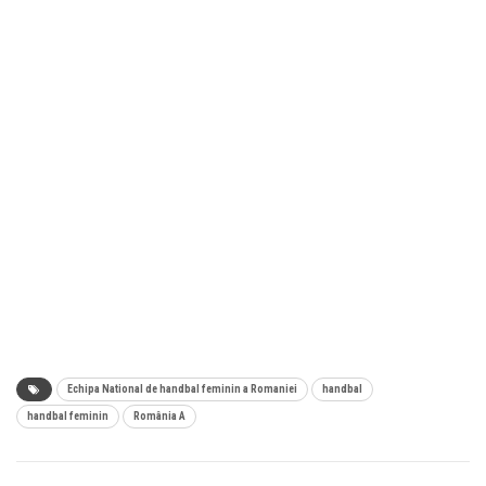
Echipa National de handbal feminin a Romaniei
handbal
handbal feminin
România A