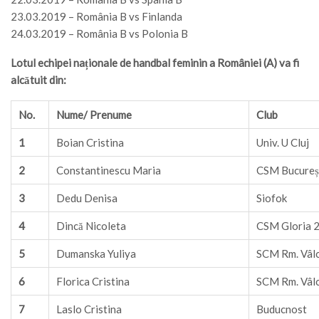
23.03.2019 – România B vs Finlanda
24.03.2019 – România B vs Polonia B
Lotul echipei naționale de handbal feminin a României (A) va fi
alcătuit din:
No.
Nume/ Prenume
Club
1
Boian Cristina
Univ. U Cluj
2
Constantinescu Maria
CSM Bucureș
3
Dedu Denisa
Siofok
4
Dincă Nicoleta
CSM Gloria 2
5
Dumanska Yuliya
SCM Rm. Vâl
6
Florica Cristina
SCM Rm. Vâl
7
Laslo Cristina
Buducnost