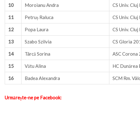
10
Moroianu Andra
CS Univ. Clu
11
Petruș Raluca
CS Univ. Clu
12
Popa Laura
CS Univ. Clu
13
Szabo Szilvia
CS Gloria 201
14
Târcă Sorina
ASC Corona 
15
Vătu Alina
HC Dunărea B
16
Badea Alexandra
SCM Rm. Vâl
Urmărește-ne pe Facebook: