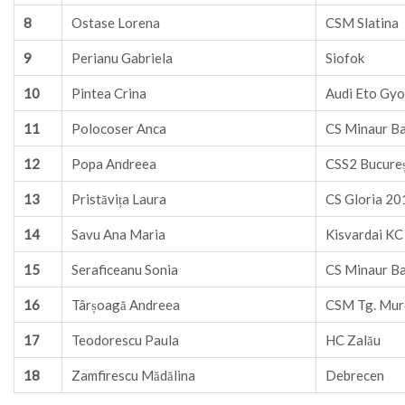
8
Ostase Lorena
CSM Slatina
9
Perianu Gabriela
Siofok
10
Pintea Crina
Audi Eto Gyo
11
Polocoser Anca
CS Minaur B
12
Popa Andreea
CSS2 Bucureș
13
Pristăvița Laura
CS Gloria 201
14
Savu Ana Maria
Kisvardai KC
15
Seraficeanu Sonia
CS Minaur B
16
Târșoagă Andreea
CSM Tg. Mur
17
Teodorescu Paula
HC Zalău
18
Zamfirescu Mădălina
Debrecen