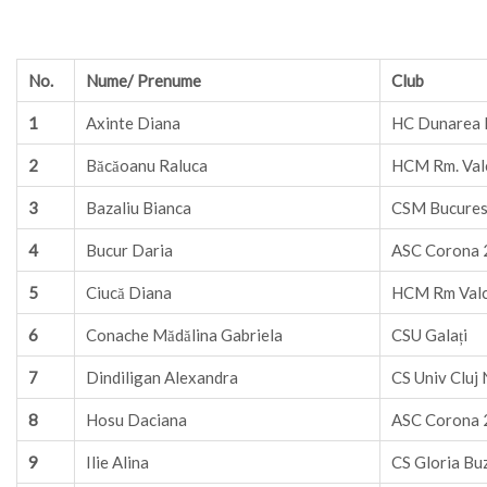
No.
Nume/ Prenume
Club
1
Axinte Diana
HC Dunarea 
2
Băcăoanu Raluca
HCM Rm. Val
3
Bazaliu Bianca
CSM Bucures
4
Bucur Daria
ASC Corona 
5
Ciucă Diana
HCM Rm Val
6
Conache Mădălina Gabriela
CSU Galați
7
Dindiligan Alexandra
CS Univ Cluj
8
Hosu Daciana
ASC Corona 
9
Ilie Alina
CS Gloria Bu