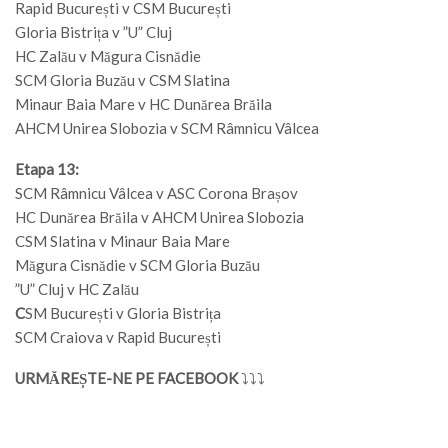
Rapid București v CSM București
Gloria Bistrița v ”U” Cluj
HC Zalău v Măgura Cisnădie
SCM Gloria Buzău v CSM Slatina
Minaur Baia Mare v HC Dunărea Brăila
AHCM Unirea Slobozia v SCM Râmnicu Vâlcea
Etapa 13:
SCM Râmnicu Vâlcea v ASC Corona Brașov
HC Dunărea Brăila v AHCM Unirea Slobozia
CSM Slatina v Minaur Baia Mare
Măgura Cisnădie v SCM Gloria Buzău
”U” Cluj v HC Zalău
C
SM București v Gloria Bistrița
SCM Craiova v Rapid București
URMĂREȘTE-NE PE FACEBOOK
⤵⤵⤵