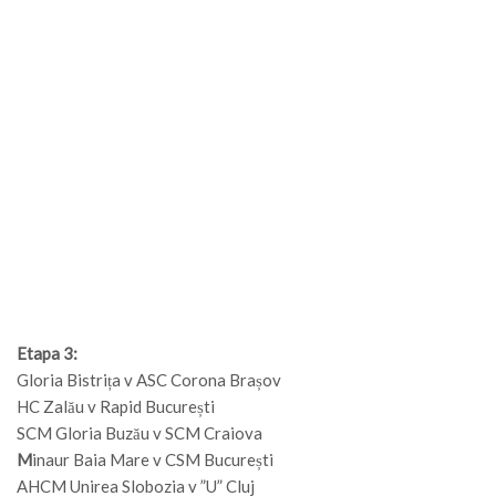
Etapa 3:
Gloria Bistrița v ASC Corona Brașov
HC Zalău v Rapid București
SCM Gloria Buzău v SCM Craiova
M
inaur Baia Mare v CSM București
AHCM Unirea Slobozia v ”U” Cluj