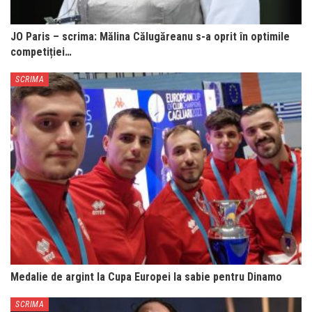
JO Paris – scrima: Mălina Călugăreanu s-a oprit în optimile
competiției…
SCRIMA
Medalie de argint la Cupa Europei la sabie pentru Dinamo
SCRIMA