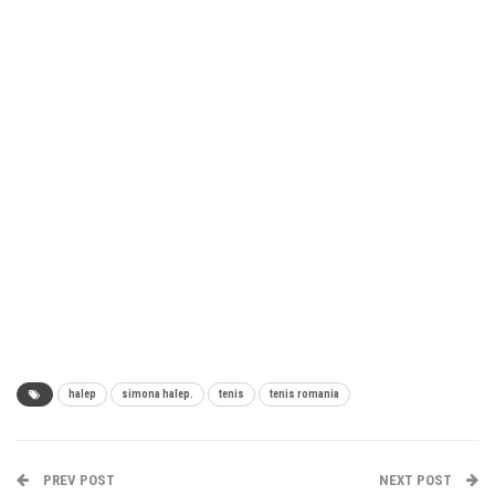
halep
simona halep.
tenis
tenis romania
PREV POST
NEXT POST