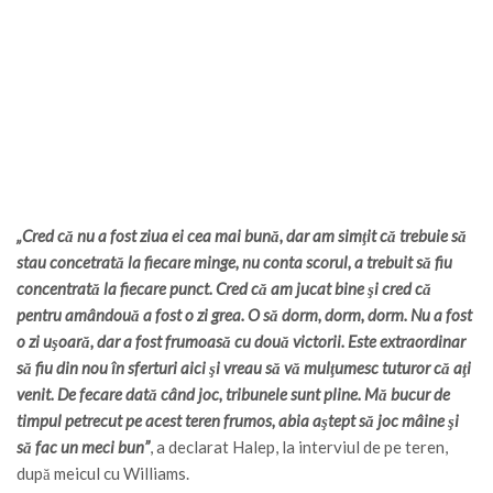
„Cred că nu a fost ziua ei cea mai bună, dar am simţit că trebuie să
stau concetrată la fiecare minge, nu conta scorul, a trebuit să fiu
concentrată la fiecare punct. Cred că am jucat bine şi cred că
pentru amândouă a fost o zi grea. O să dorm, dorm, dorm. Nu a fost
o zi uşoară, dar a fost frumoasă cu două victorii. Este extraordinar
să fiu din nou în sferturi aici şi vreau să vă mulţumesc tuturor că aţi
venit. De fecare dată când joc, tribunele sunt pline. Mă bucur de
timpul petrecut pe acest teren frumos, abia aştept să joc mâine şi
să fac un meci bun”
, a declarat Halep, la interviul de pe teren,
după meicul cu Williams.