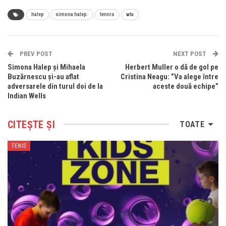
halep
simona halep.
tennis
wta
PREV POST
NEXT POST
Simona Halep şi Mihaela
Herbert Muller o dă de gol pe
Buzărnescu şi-au aflat
Cristina Neagu: ”Va alege între
adversarele din turul doi de la
aceste două echipe”
Indian Wells
CITEȘTE ȘI
TOATE
TENIS