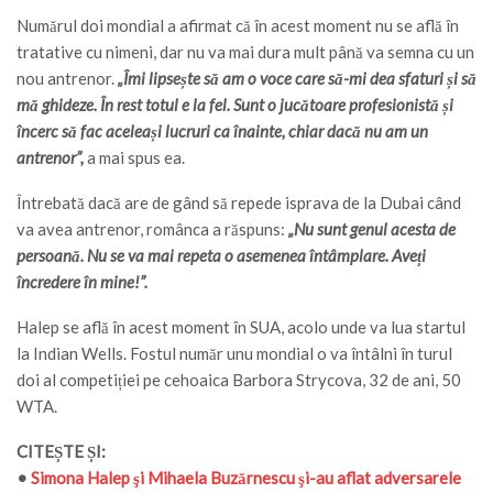
Numărul doi mondial a afirmat că în acest moment nu se află în
tratative cu nimeni, dar nu va mai dura mult până va semna cu un
nou antrenor.
„Îmi lipsește să am o voce care să-mi dea sfaturi și să
mă ghideze. În rest totul e la fel. Sunt o jucătoare profesionistă și
încerc să fac aceleași lucruri ca înainte, chiar dacă nu am un
antrenor”,
a mai spus ea.
Întrebată dacă are de gând să repede isprava de la Dubai când
va avea antrenor, românca a răspuns:
„Nu sunt genul acesta de
persoană. Nu se va mai repeta o asemenea întâmplare. Aveți
încredere în mine!”.
Halep se află în acest moment în SUA, acolo unde va lua startul
la Indian Wells. Fostul număr unu mondial o va întâlni în turul
doi al competiției pe cehoaica Barbora Strycova, 32 de ani, 50
WTA.
CITEȘTE ȘI:
•
Simona Halep şi Mihaela Buzărnescu şi-au aflat adversarele