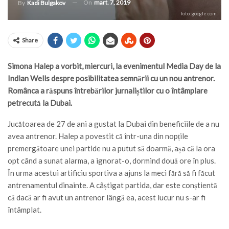
On
mart. 7, 2019
By
Kadi Bulgakov
foto: google.com
Share
Simona Halep a vorbit, miercuri, la evenimentul Media Day de la
Indian Wells despre posibilitatea semnării cu un nou antrenor.
Românca a răspuns întrebărilor jurnaliștilor cu o întâmplare
petrecută la Dubai.
Jucătoarea de 27 de ani a gustat la Dubai din beneficiile de a nu
avea antrenor. Halep a povestit că într-una din nopțile
premergătoare unei partide nu a putut să doarmă, așa că la ora
opt când a sunat alarma, a ignorat-o, dormind două ore în plus.
În urma acestui artificiu sportiva a ajuns la meci fără să fi făcut
antrenamentul dinainte. A câștigat partida, dar este conștientă
că dacă ar fi avut un antrenor lângă ea, acest lucur nu s-ar fi
întâmplat.