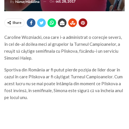
On
oct. 28, 2017
By
Nănuț Mădălina
Share
Caroline Wozniacki, cea care i-a administrat o corecţie severă,
în cel de-al doilea meci al grupelor la Turneul Campioanelor, a
reuşit să câştige semifinala cu Pliskova, făcându-i un serviciu
Simonei Halep.
Sportiva din România ar fi putut pierde poziţia de lider doar în
cazul în care Pliskova ar fi câştigat Turneul Campioanelor. Cum
acest lucru nu se mai poate întâmpla din moment ce Pliskova a
fost invinsă, în semifinale, Simona este sigură că va încheia anul
pe locul unu.