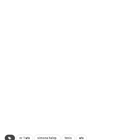
nr 1 wta
simona halep.
tenis
wta