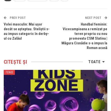
PREV POST
NEXT POST
Volei masculin: Mai ușor
Handbal feminin:
decât se așteptau. Steliștii s-
Vicecampioana a remizat pe
au impus categoric în derby-
teren propriu cu nou
ul cu Zalăul
promovata CSM Slatina |
Măgura Cisnădie s-a impus la
Roman acasă
CITEȘTE ȘI
TOATE
TENIS