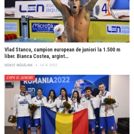
Vlad Stancu, campion european de juniori la 1.500 m
liber. Bianca Costea, argint…
iul. 8, 2022
NĂNUȚ MĂDĂLINA
COPII SI JUNIORI