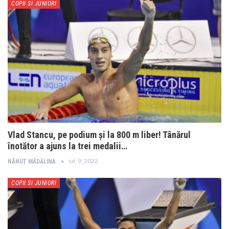
COPII SI JUNIORI
Vlad Stancu, pe podium și la 800 m liber! Tânărul
înotător a ajuns la trei medalii…
iul. 9, 2022
NĂNUȚ MĂDĂLINA
COPII SI JUNIORI