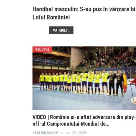
Handbal masculin: S-au pus în vânzare bi
Lotul României
MAI MULT...
HANDBAL
VIDEO | România şi-a aflat adversara din play-
off-ul Campionatului Mondial de…
ian. 27, 2018
KADI BULGAKOV