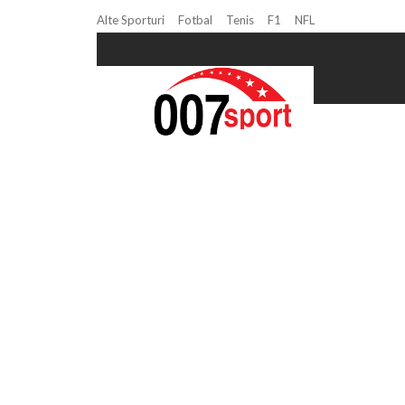
Alte Sporturi
Fotbal
Tenis
F1
NFL
Home
campionatul mondial de handbal