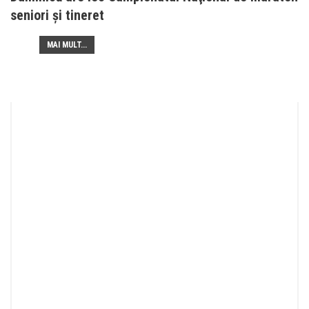
seniori şi tineret
MAI MULT...