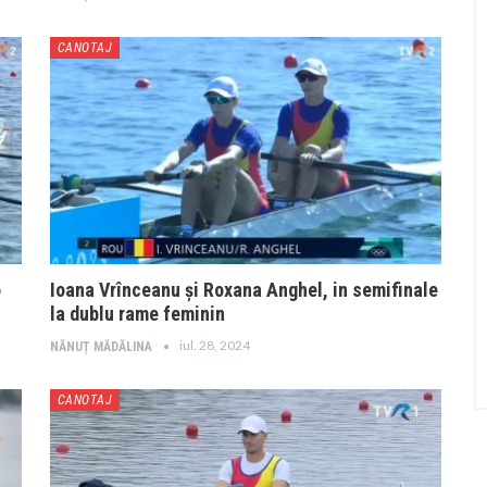
CANOTAJ
o
Ioana Vrînceanu și Roxana Anghel, in semifinale
la dublu rame feminin
iul. 28, 2024
NĂNUȚ MĂDĂLINA
CANOTAJ