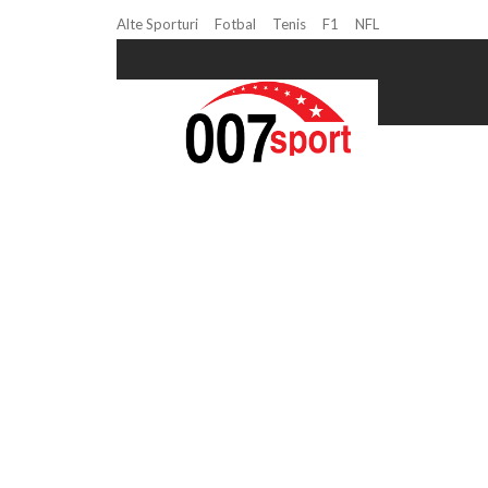
Alte Sporturi
Fotbal
Tenis
F1
NFL
Home
canotaj