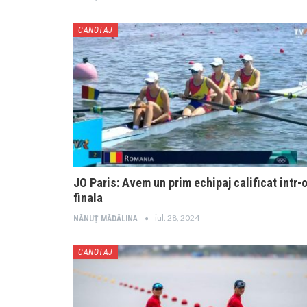
CANOTAJ
JO Paris: Avem un prim echipaj calificat intr-
finala
iul. 28, 2024
NĂNUȚ MĂDĂLINA
CANOTAJ