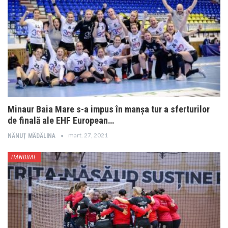
Minaur Baia Mare s-a impus în manșa tur a sferturilor
de finală ale EHF European…
mart. 27, 2021
NĂNUȚ MĂDĂLINA
HANDBAL