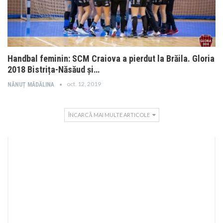
Handbal feminin: SCM Craiova a pierdut la Brăila. Gloria
2018 Bistrița-Năsăud și…
oct. 12, 2019
NĂNUȚ MĂDĂLINA
ÎNCARCĂ MAI MULTE ARTICOLE