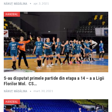
apr. 3, 2021
NĂNUȚ MĂDĂLINA
HANDBAL
S-au disputat primele partide din etapa a 14 – a a Ligii
Florilor Mol. CS…
mart. 30, 2021
NĂNUȚ MĂDĂLINA
HANDBAL