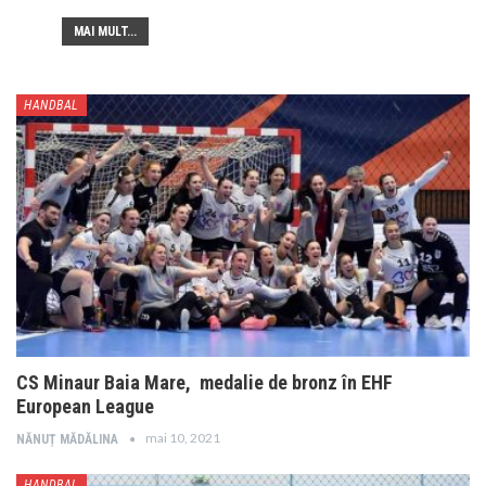
MAI MULT...
HANDBAL
CS Minaur Baia Mare, medalie de bronz în EHF
European League
mai 10, 2021
NĂNUȚ MĂDĂLINA
HANDBAL