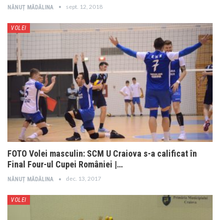
sept. 12, 2018
NĂNUȚ MĂDĂLINA
VOLEI
FOTO Volei masculin: SCM U Craiova s-a calificat în
Final Four-ul Cupei României |…
dec. 13, 2017
NĂNUȚ MĂDĂLINA
VOLEI