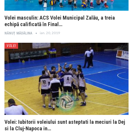
Volei masculin: ACS Volei Municipal Zalău, a treia
echipă calificată în Final…
ian. 20, 2019
NĂNUȚ MĂDĂLINA
VOLEI
Volei: Iubitorii voleiului sunt asteptati la meciuri la Dej
si la Cluj-Napoca in…