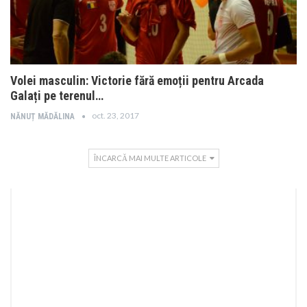
Volei masculin: Victorie fără emoții pentru Arcada
Galați pe terenul…
oct. 23, 2017
NĂNUȚ MĂDĂLINA
ÎNCARCĂ MAI MULTE ARTICOLE