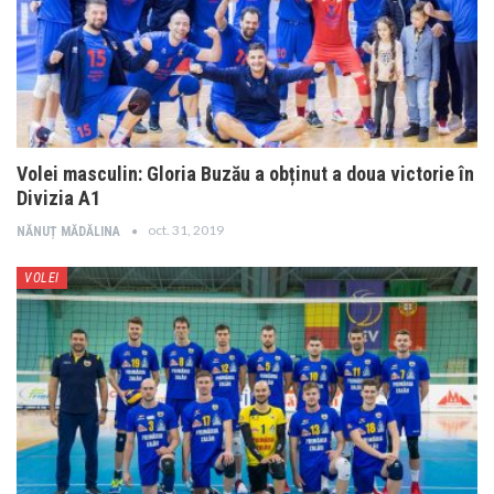
Volei masculin: Gloria Buzău a obținut a doua victorie în
Divizia A1
oct. 31, 2019
NĂNUȚ MĂDĂLINA
VOLEI