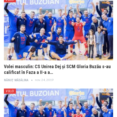
Volei masculin: CS Unirea Dej și SCM Gloria Buzău s-au
calificat în Faza a II-a a…
nov. 24, 2019
NĂNUȚ MĂDĂLINA
VOLEI