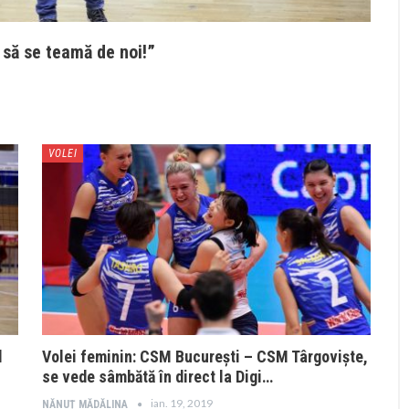
să se teamă de noi!”
VOLEI
l
Volei feminin: CSM București – CSM Târgoviște,
se vede sâmbătă în direct la Digi…
ian. 19, 2019
NĂNUȚ MĂDĂLINA