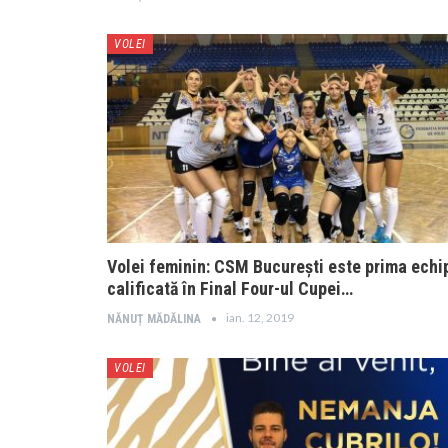
VOLEI
Volei feminin: CSM București este prima echi
calificată în Final Four-ul Cupei…
ian. 12, 2019
NĂNUȚ MĂDĂLINA
VOLEI