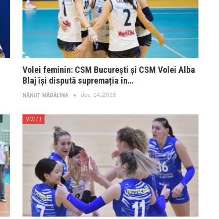
Volei feminin: CSM București și CSM Volei Alba
Blaj își dispută supremația în…
dec. 14, 2018
NĂNUȚ MĂDĂLINA
VOLEI