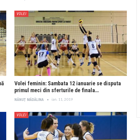
VOLEI
pă
Volei feminin: Sambata 12 ianuarie se disputa
primul meci din sferturile de finala…
ian. 11, 2019
NĂNUȚ MĂDĂLINA
VOLEI