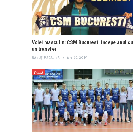
Volei masculin: CSM Bucuresti incepe anul cu
un transfer
ian. 10, 2019
NĂNUȚ MĂDĂLINA
VOLEI