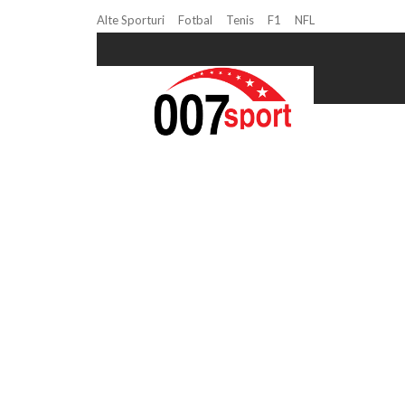
Alte Sporturi
Fotbal
Tenis
F1
NFL
Home
csm bucuresti volei
Page 2