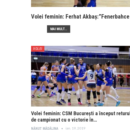
Volei feminin: Ferhat Akbaș:”Fenerbahce 
MAI MULT...
VOLEI
Volei feminin: CSM București a început returu
de campionat cu o victorie în…
ian. 19, 2019
NĂNUȚ MĂDĂLINA