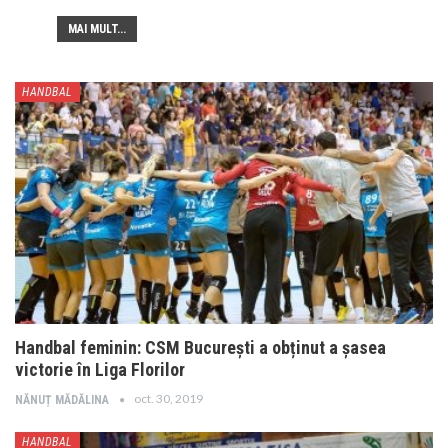
MAI MULT...
HANDBAL
Handbal feminin: CSM București a obținut a șasea
victorie în Liga Florilor
oct. 30, 2019
NĂNUȚ MĂDĂLINA
HANDBAL