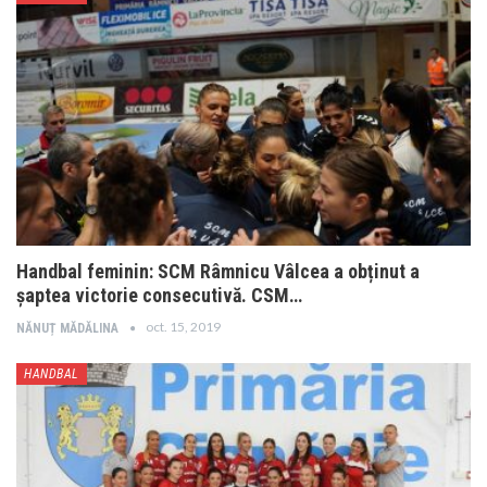
Handbal feminin: SCM Râmnicu Vâlcea a obținut a
șaptea victorie consecutivă. CSM…
oct. 15, 2019
NĂNUȚ MĂDĂLINA
HANDBAL