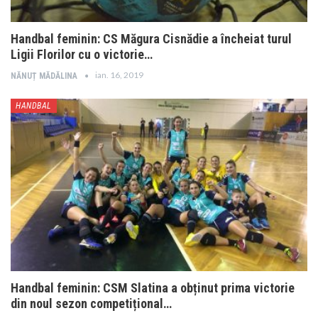
Handbal feminin: CS Măgura Cisnădie a încheiat turul
Ligii Florilor cu o victorie…
ian. 16, 2019
NĂNUȚ MĂDĂLINA
HANDBAL
Handbal feminin: CSM Slatina a obținut prima victorie
din noul sezon competițional…