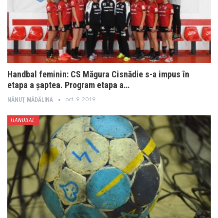
Handbal feminin: CS Măgura Cisnădie s-a impus în
etapa a șaptea. Program etapa a…
oct. 9, 2019
NĂNUȚ MĂDĂLINA
HANDBAL