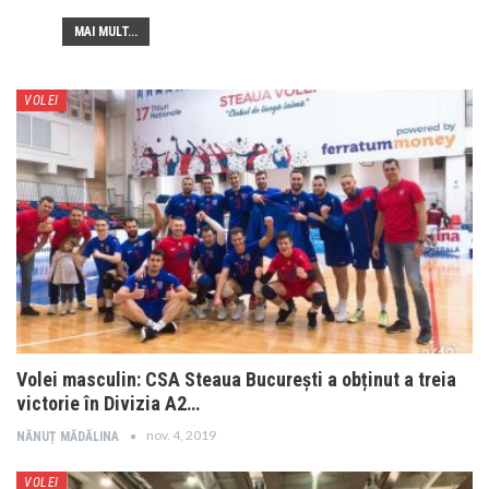
MAI MULT...
VOLEI
Volei masculin: CSA Steaua București a obținut a treia
victorie în Divizia A2…
nov. 4, 2019
NĂNUȚ MĂDĂLINA
VOLEI