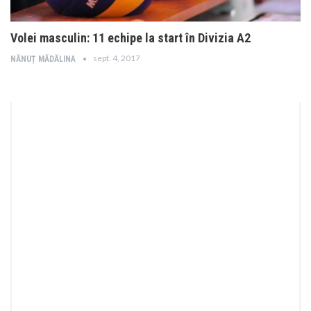
Volei masculin: 11 echipe la start în Divizia A2
sept. 4, 2017
NĂNUȚ MĂDĂLINA