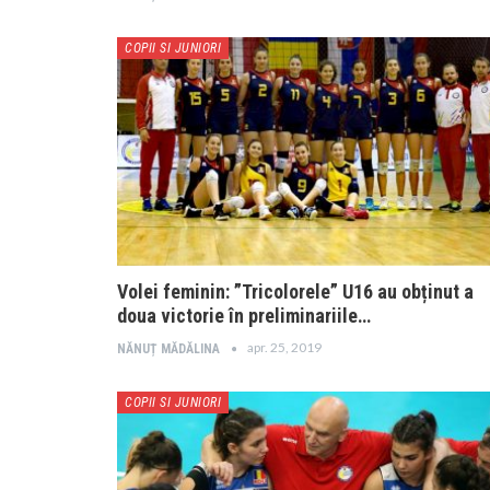
COPII SI JUNIORI
Volei feminin: ”Tricolorele” U16 au obținut a
doua victorie în preliminariile…
apr. 25, 2019
NĂNUȚ MĂDĂLINA
COPII SI JUNIORI