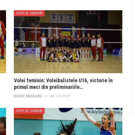
COPII SI JUNIORI
Volei feminin: Voleibalistele U16, victorie în
primul meci din preliminariile…
apr. 24, 2019
NĂNUȚ MĂDĂLINA
COPII SI JUNIORI