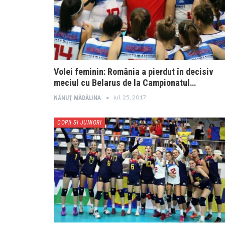
Volei feminin: România a pierdut în decisiv
meciul cu Belarus de la Campionatul…
iul. 25, 2017
NĂNUȚ MĂDĂLINA
COPII SI JUNIORI