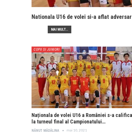
Nationala U16 de volei si-a aflat advers
MAI MULT...
COPII SI JUNIORI
Naționala de volei U16 a României s-a califica
la turneul final al Campionatului…
mai 10, 2021
NĂNUȚ MĂDĂLINA