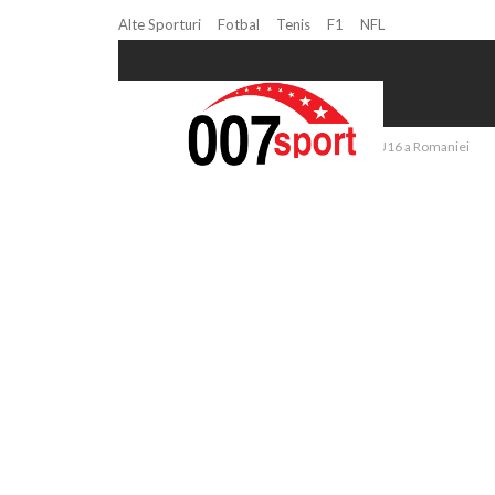
Alte Sporturi
Fotbal
Tenis
F1
NFL
Home
Echipa Nationala de volei feminin U16 a Romaniei