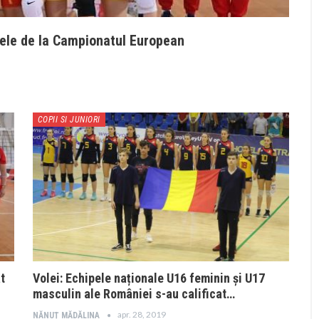
arele de la Campionatul European
COPII SI JUNIORI
t
Volei: Echipele naționale U16 feminin și U17
masculin ale României s-au calificat…
apr. 28, 2019
NĂNUȚ MĂDĂLINA