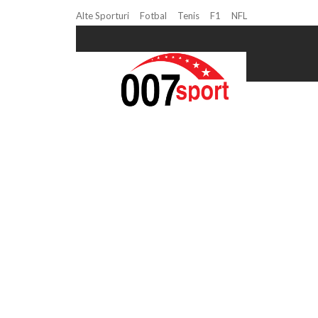
Alte Sporturi
Fotbal
Tenis
F1
NFL
Home
franta – romania