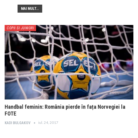
MAI MULT...
COPII SI JUNIORI
Handbal feminin: România pierde în fața Norvegiei la
FOTE
iul. 24, 2017
KADI BULGAKOV