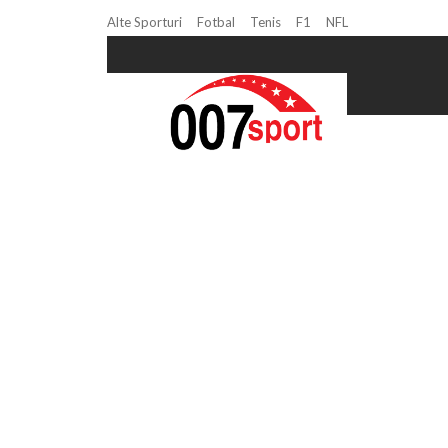
Alte Sporturi
Fotbal
Tenis
F1
NFL
Home
Laris Borș Dumitrescu