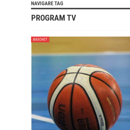
NAVIGARE TAG
PROGRAM TV
BASCHET