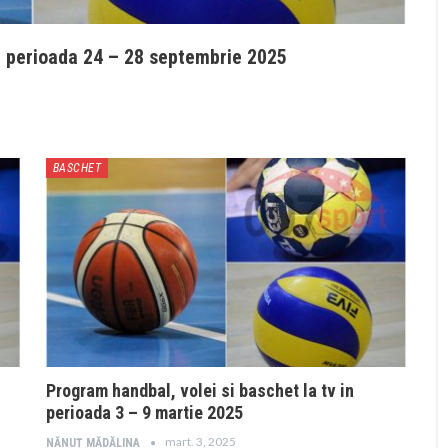
in perioada 24 – 28 septembrie 2025
BASCHET
Program handbal, volei si baschet la tv in
perioada 3 – 9 martie 2025
mart. 3, 2025
NĂNUȚ MĂDĂLINA