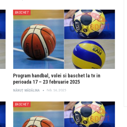
BASCHET
Program handbal, volei si baschet la tv in
perioada 17 – 23 februarie 2025
feb. 16, 2025
NĂNUȚ MĂDĂLINA
BASCHET