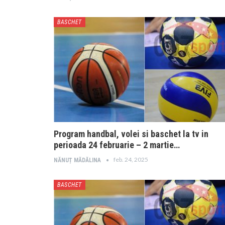
BASCHET
Program handbal, volei si baschet la tv in
perioada 24 februarie – 2 martie…
feb. 24, 2025
NĂNUȚ MĂDĂLINA
BASCHET