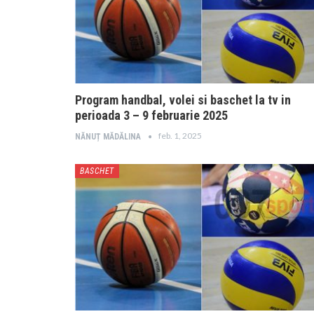
Program handbal, volei si baschet la tv in
perioada 3 – 9 februarie 2025
feb. 1, 2025
NĂNUȚ MĂDĂLINA
BASCHET