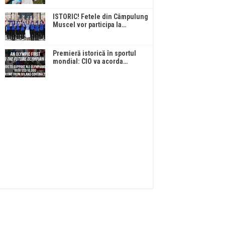
ISTORIC! Fetele din Câmpulung
Muscel vor participa la…
Premieră istorică în sportul
mondial: CIO va acorda…