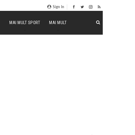
Sign In
P
MAI MULT SPORT
MAI MULT