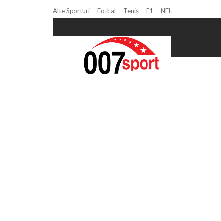
Alte Sporturi
Fotbal
Tenis
F1
NFL
Home
Suzana Georgiana Șeicariu