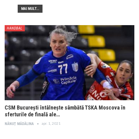
MAI MULT...
HANDBAL
CSM București întâlnește sâmbătă TSKA Moscova în
sferturile de finală ale…
apr. 1, 2021
NĂNUȚ MĂDĂLINA