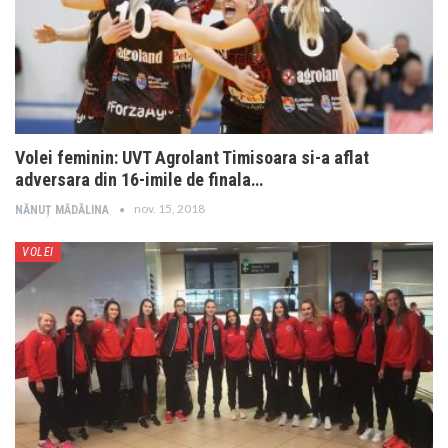
Volei feminin: UVT Agrolant Timisoara si-a aflat
adversara din 16-imile de finala…
nov. 15, 2018
NĂNUȚ MĂDĂLINA
VOLEI