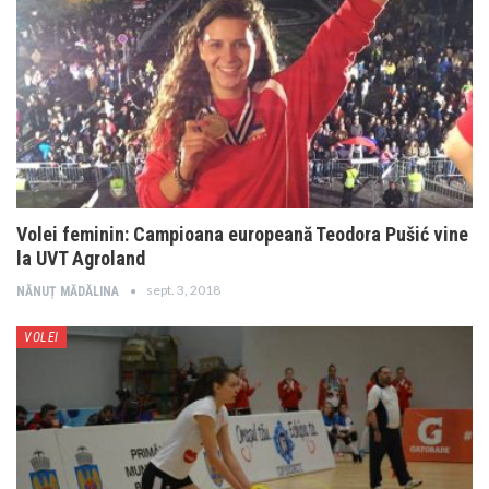
Volei feminin: Campioana europeană Teodora Pušić vine
la UVT Agroland
sept. 3, 2018
NĂNUȚ MĂDĂLINA
VOLEI