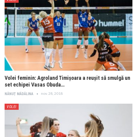
Volei feminin: Agroland Timișoara a reușit să smulgă un
set echipei Vasas Obuda…
nov. 28, 2018
NĂNUȚ MĂDĂLINA
VOLEI