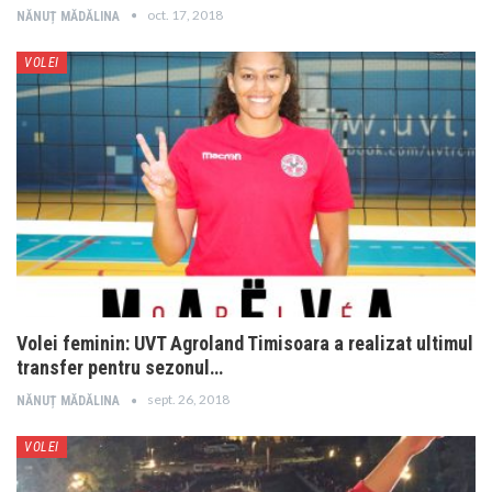
oct. 17, 2018
NĂNUȚ MĂDĂLINA
VOLEI
Volei feminin: UVT Agroland Timisoara a realizat ultimul
transfer pentru sezonul…
sept. 26, 2018
NĂNUȚ MĂDĂLINA
VOLEI