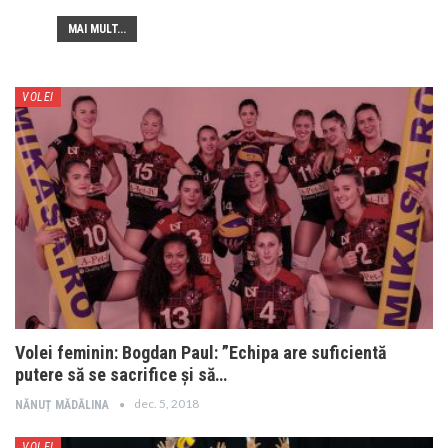
MAI MULT...
VOLEI
Volei feminin: Bogdan Paul: ”Echipa are suficientă
putere să se sacrifice și să…
dec. 5, 2018
NĂNUȚ MĂDĂLINA
VOLEI