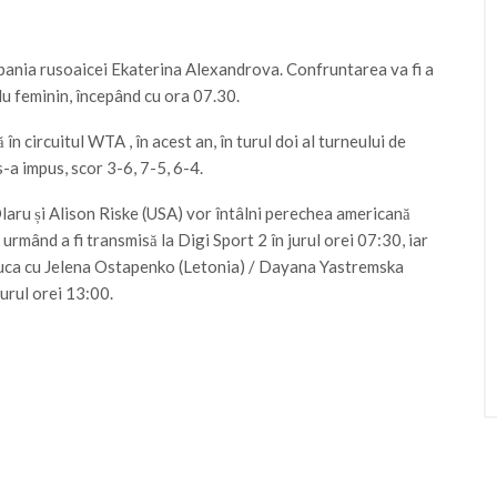
ompania rusoaicei Ekaterina Alexandrova.
Confruntarea va fi a
u feminin, începând cu ora 07.30.
în circuitul WTA , în acest an, în turul doi al turneului de
-a impus, scor 3-6, 7-5, 6-4.
 Olaru și Alison Riske (USA) vor întâlni perechea americană
mând a fi transmisă la Digi Sport 2 în jurul orei 07:30, iar
juca cu Jelena Ostapenko (Letonia) / Dayana Yastremska
jurul orei 13:00.