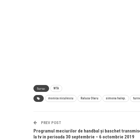
Sursa:
WTA
monica niculescu
Raluca Olaru
simona halep.
turn
PREV POST
Programul meciurilor de handbal și baschet transmis
la tv in perioada 30 septembrie – 6 octombrie 2019