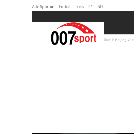
Alte Sporturi
Fotbal
Tenis
F1
NFL
Home
Tenis
Tenis: Simona Halep joacă luni la Beijing. Olar