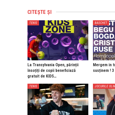
CITEȘTE ȘI
TENIS
BASCHET
La Transylvania Open, părinții
Mergem in tr
însoțiți de copii beneficiază
susținem ! 3
gratuit de KIDS…
TENIS
JOCURILE OLI