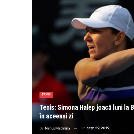
TENIS
Tenis: Simona Halep joacă luni la Be
în aceeași zi
On
sept. 29, 2019
By
Nănuț Mădălina