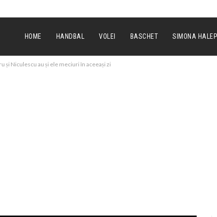
HOME
HANDBAL
VOLEI
BASCHET
SIMONA HALE
u și Niculescu au și ele meciuri în aceeași zi