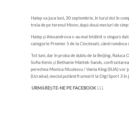
Halep va juca luni, 30 septembrie, în turul doi în c
treia de pe terenul Moon, după două meciuri de simpl
Halep şi Alexandrova s-au mai întâlnit o singură dată 
categorie Premier 5 de la Cincinnati, când românca s
Tot luni, dar în proba de dublu de la Beijing, Raluca
Sofia Kenis și Bethanie Mattek-Sands, confruntarea ur
perechea Monica Niculescu / Vania King (SUA) vor 
(Ucraina), meciul putând fi urmărit la Digi Sport 3 în 
URMĂREȘTE-NE PE FACEBOOK
⤵⤵⤵