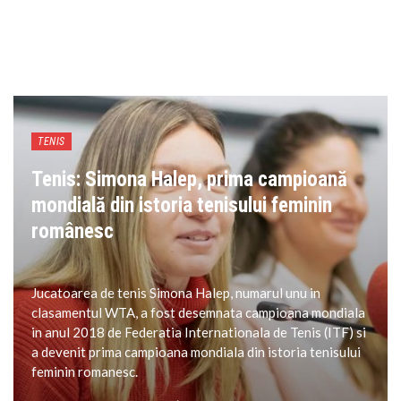
TENIS
Tenis: Simona Halep, prima campioană
mondială din istoria tenisului feminin
românesc
Jucatoarea de tenis Simona Halep, numarul unu in
clasamentul WTA, a fost desemnata campioana mondiala
in anul 2018 de Federatia Internationala de Tenis (ITF) si
a devenit prima campioana mondiala din istoria tenisului
feminin romanesc.