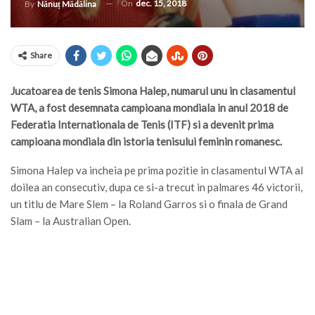
On
dec. 15, 2018
By
Nănuț Mădălina
Share
Jucatoarea de tenis Simona Halep, numarul unu in clasamentul
WTA, a fost desemnata campioana mondiala in anul 2018 de
Federatia Internationala de Tenis (ITF) si a devenit prima
campioana mondiala din istoria tenisului feminin romanesc.
Simona Halep va incheia pe prima pozitie in clasamentul WTA al
doilea an consecutiv, dupa ce si-a trecut in palmares 46 victorii,
un titlu de Mare Slem – la Roland Garros si o finala de Grand
Slam – la Australian Open.