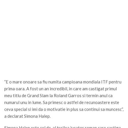
”E o mare onoare sa fiu numita campioana mondiala ITF pentru
prima oara. A fost un an incredibil, in care am castigat primul
meu titlu de Grand Slam la Roland Garros si termin anul ca
numarul unu in lume. Sa primesc o astfel de recunoastere este
ceva special si imi da o motivatie in plus sa continui sa muncesc”,
a declarat Simona Halep.
Simona Halep este cel de-al treilea jucator roman care castiga