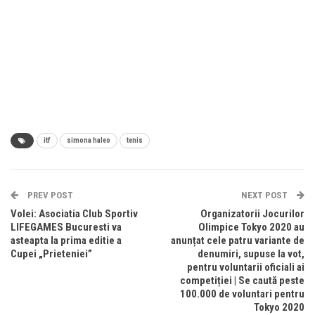
itf
simona haleo
tenis
PREV POST
NEXT POST
Volei: Asociatia Club Sportiv
Organizatorii Jocurilor
LIFEGAMES Bucuresti va
Olimpice Tokyo 2020 au
asteapta la prima editie a
anunțat cele patru variante de
Cupei „Prieteniei”
denumiri, supuse la vot,
pentru voluntarii oficiali ai
competiției | Se caută peste
100.000 de voluntari pentru
Tokyo 2020